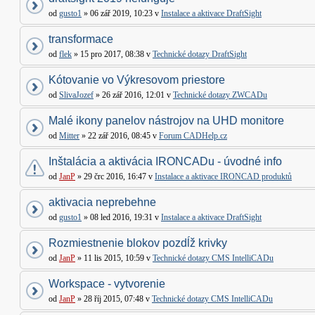
od
gusto1
» 06 zář 2019, 10:23 v
Instalace a aktivace DraftSight
transformace
od
flek
» 15 pro 2017, 08:38 v
Technické dotazy DraftSight
Kótovanie vo Výkresovom priestore
od
SlivaJozef
» 26 zář 2016, 12:01 v
Technické dotazy ZWCADu
Malé ikony panelov nástrojov na UHD monitore
od
Mitter
» 22 zář 2016, 08:45 v
Forum CADHelp.cz
Inštalácia a aktivácia IRONCADu - úvodné info
od
JanP
» 29 črc 2016, 16:47 v
Instalace a aktivace IRONCAD produktů
aktivacia neprebehne
od
gusto1
» 08 led 2016, 19:31 v
Instalace a aktivace DraftSight
Rozmiestnenie blokov pozdĺž krivky
od
JanP
» 11 lis 2015, 10:59 v
Technické dotazy CMS IntelliCADu
Workspace - vytvorenie
od
JanP
» 28 říj 2015, 07:48 v
Technické dotazy CMS IntelliCADu