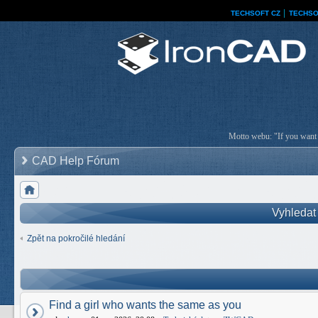
TECHSOFT CZ
│
TECHSO
Motto webu: "If you want a
CAD Help Fórum
Vyhledat
Zpět na pokročilé hledání
Find a girl who wants the same as you