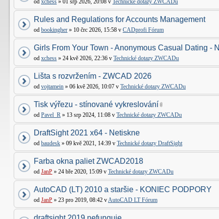
od
xchess
» 01 srp 2026, 20:08 v
Technické dotazy ZWCADu
Rules and Regulations for Accounts Management
od
bookingher
» 10 črc 2026, 15:58 v
CADprofi Fórum
Girls From Your Town - Anonymous Casual Dating - N
od
xchess
» 24 kvě 2026, 22:36 v
Technické dotazy ZWCADu
Lišta s rozvržením - ZWCAD 2026
od
vojtamein
» 06 kvě 2026, 10:07 v
Technické dotazy ZWCADu
Tisk výřezu - stínované vykreslování
od
Pavel_R
» 13 srp 2024, 11:08 v
Technické dotazy ZWCADu
DraftSight 2021 x64 - Netiskne
od
baudesk
» 09 kvě 2021, 14:39 v
Technické dotazy DraftSight
Farba okna paliet ZWCAD2018
od
JanP
» 24 bře 2020, 15:09 v
Technické dotazy ZWCADu
AutoCAD (LT) 2010 a staršie - KONIEC PODPORY
od
JanP
» 23 pro 2019, 08:42 v
AutoCAD LT Fórum
draftsight 2019 nefunguje