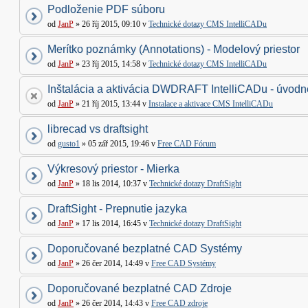
Podloženie PDF súboru
od
JanP
» 26 říj 2015, 09:10 v
Technické dotazy CMS IntelliCADu
Merítko poznámky (Annotations) - Modelový priestor
od
JanP
» 23 říj 2015, 14:58 v
Technické dotazy CMS IntelliCADu
Inštalácia a aktivácia DWDRAFT IntelliCADu - úvodné
od
JanP
» 21 říj 2015, 13:44 v
Instalace a aktivace CMS IntelliCADu
librecad vs draftsight
od
gusto1
» 05 zář 2015, 19:46 v
Free CAD Fórum
Výkresový priestor - Mierka
od
JanP
» 18 lis 2014, 10:37 v
Technické dotazy DraftSight
DraftSight - Prepnutie jazyka
od
JanP
» 17 lis 2014, 16:45 v
Technické dotazy DraftSight
Doporučované bezplatné CAD Systémy
od
JanP
» 26 čer 2014, 14:49 v
Free CAD Systémy
Doporučované bezplatné CAD Zdroje
od
JanP
» 26 čer 2014, 14:43 v
Free CAD zdroje