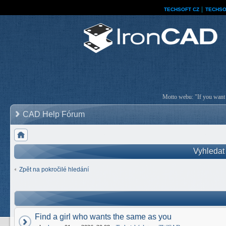
TECHSOFT CZ
│
TECHSO
Motto webu: "If you want a
CAD Help Fórum
Vyhledat
Zpět na pokročilé hledání
Find a girl who wants the same as you