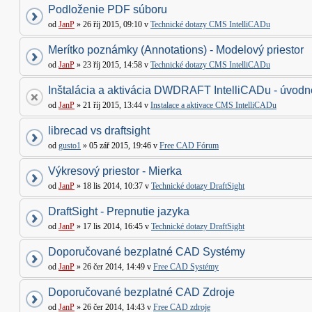
Podloženie PDF súboru
od
JanP
» 26 říj 2015, 09:10 v
Technické dotazy CMS IntelliCADu
Merítko poznámky (Annotations) - Modelový priestor
od
JanP
» 23 říj 2015, 14:58 v
Technické dotazy CMS IntelliCADu
Inštalácia a aktivácia DWDRAFT IntelliCADu - úvodné
od
JanP
» 21 říj 2015, 13:44 v
Instalace a aktivace CMS IntelliCADu
librecad vs draftsight
od
gusto1
» 05 zář 2015, 19:46 v
Free CAD Fórum
Výkresový priestor - Mierka
od
JanP
» 18 lis 2014, 10:37 v
Technické dotazy DraftSight
DraftSight - Prepnutie jazyka
od
JanP
» 17 lis 2014, 16:45 v
Technické dotazy DraftSight
Doporučované bezplatné CAD Systémy
od
JanP
» 26 čer 2014, 14:49 v
Free CAD Systémy
Doporučované bezplatné CAD Zdroje
od
JanP
» 26 čer 2014, 14:43 v
Free CAD zdroje