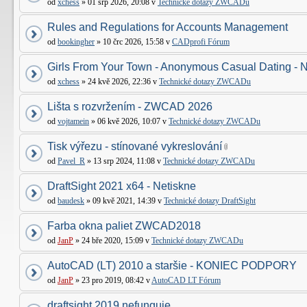
od
xchess
» 01 srp 2026, 20:08 v
Technické dotazy ZWCADu
Rules and Regulations for Accounts Management
od
bookingher
» 10 črc 2026, 15:58 v
CADprofi Fórum
Girls From Your Town - Anonymous Casual Dating - N
od
xchess
» 24 kvě 2026, 22:36 v
Technické dotazy ZWCADu
Lišta s rozvržením - ZWCAD 2026
od
vojtamein
» 06 kvě 2026, 10:07 v
Technické dotazy ZWCADu
Tisk výřezu - stínované vykreslování
od
Pavel_R
» 13 srp 2024, 11:08 v
Technické dotazy ZWCADu
DraftSight 2021 x64 - Netiskne
od
baudesk
» 09 kvě 2021, 14:39 v
Technické dotazy DraftSight
Farba okna paliet ZWCAD2018
od
JanP
» 24 bře 2020, 15:09 v
Technické dotazy ZWCADu
AutoCAD (LT) 2010 a staršie - KONIEC PODPORY
od
JanP
» 23 pro 2019, 08:42 v
AutoCAD LT Fórum
draftsight 2019 nefunguje