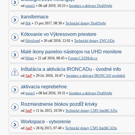
od
gusto1
» 06 zář 2019, 10:23 v
Instalace a aktivace DraftSight
transformace
od
flek
» 15 pro 2017, 08:38 v
Technické dotazy DraftSight
Kótovanie vo Výkresovom priestore
od
SlivaJozef
» 26 zář 2016, 12:01 v
Technické dotazy ZWCADu
Malé ikony panelov nástrojov na UHD monitore
od
Mitter
» 22 zář 2016, 08:45 v
Forum CADHelp.cz
Inštalácia a aktivácia IRONCADu - úvodné info
od
JanP
» 29 črc 2016, 16:47 v
Instalace a aktivace IRONCAD produktů
aktivacia neprebehne
od
gusto1
» 08 led 2016, 19:31 v
Instalace a aktivace DraftSight
Rozmiestnenie blokov pozdĺž krivky
od
JanP
» 11 lis 2015, 10:59 v
Technické dotazy CMS IntelliCADu
Workspace - vytvorenie
od
JanP
» 28 říj 2015, 07:48 v
Technické dotazy CMS IntelliCADu