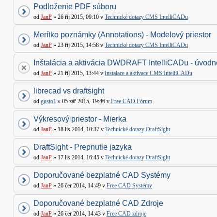
Podloženie PDF súboru
od
JanP
» 26 říj 2015, 09:10 v
Technické dotazy CMS IntelliCADu
Merítko poznámky (Annotations) - Modelový priestor
od
JanP
» 23 říj 2015, 14:58 v
Technické dotazy CMS IntelliCADu
Inštalácia a aktivácia DWDRAFT IntelliCADu - úvodné
od
JanP
» 21 říj 2015, 13:44 v
Instalace a aktivace CMS IntelliCADu
librecad vs draftsight
od
gusto1
» 05 zář 2015, 19:46 v
Free CAD Fórum
Výkresový priestor - Mierka
od
JanP
» 18 lis 2014, 10:37 v
Technické dotazy DraftSight
DraftSight - Prepnutie jazyka
od
JanP
» 17 lis 2014, 16:45 v
Technické dotazy DraftSight
Doporučované bezplatné CAD Systémy
od
JanP
» 26 čer 2014, 14:49 v
Free CAD Systémy
Doporučované bezplatné CAD Zdroje
od
JanP
» 26 čer 2014, 14:43 v
Free CAD zdroje