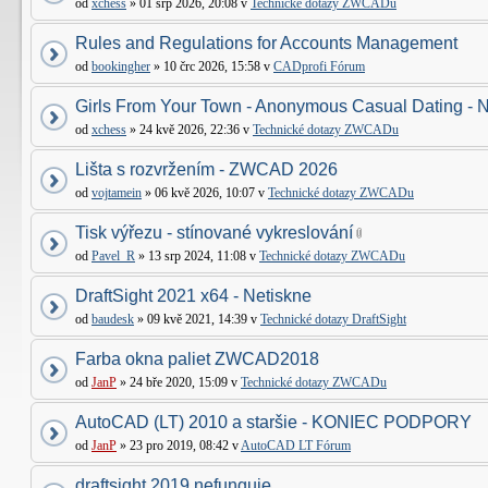
od
xchess
» 01 srp 2026, 20:08 v
Technické dotazy ZWCADu
Rules and Regulations for Accounts Management
od
bookingher
» 10 črc 2026, 15:58 v
CADprofi Fórum
Girls From Your Town - Anonymous Casual Dating - N
od
xchess
» 24 kvě 2026, 22:36 v
Technické dotazy ZWCADu
Lišta s rozvržením - ZWCAD 2026
od
vojtamein
» 06 kvě 2026, 10:07 v
Technické dotazy ZWCADu
Tisk výřezu - stínované vykreslování
od
Pavel_R
» 13 srp 2024, 11:08 v
Technické dotazy ZWCADu
DraftSight 2021 x64 - Netiskne
od
baudesk
» 09 kvě 2021, 14:39 v
Technické dotazy DraftSight
Farba okna paliet ZWCAD2018
od
JanP
» 24 bře 2020, 15:09 v
Technické dotazy ZWCADu
AutoCAD (LT) 2010 a staršie - KONIEC PODPORY
od
JanP
» 23 pro 2019, 08:42 v
AutoCAD LT Fórum
draftsight 2019 nefunguje