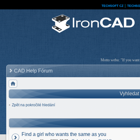
TECHSOFT CZ
│
TECHSO
Motto webu: "If you want a
CAD Help Fórum
Vyhledat
Zpět na pokročilé hledání
Find a girl who wants the same as you