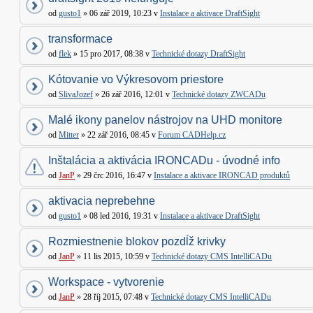
od
gusto1
» 06 zář 2019, 10:23 v
Instalace a aktivace DraftSight
transformace
od
flek
» 15 pro 2017, 08:38 v
Technické dotazy DraftSight
Kótovanie vo Výkresovom priestore
od
SlivaJozef
» 26 zář 2016, 12:01 v
Technické dotazy ZWCADu
Malé ikony panelov nástrojov na UHD monitore
od
Mitter
» 22 zář 2016, 08:45 v
Forum CADHelp.cz
Inštalácia a aktivácia IRONCADu - úvodné info
od
JanP
» 29 črc 2016, 16:47 v
Instalace a aktivace IRONCAD produktů
aktivacia neprebehne
od
gusto1
» 08 led 2016, 19:31 v
Instalace a aktivace DraftSight
Rozmiestnenie blokov pozdĺž krivky
od
JanP
» 11 lis 2015, 10:59 v
Technické dotazy CMS IntelliCADu
Workspace - vytvorenie
od
JanP
» 28 říj 2015, 07:48 v
Technické dotazy CMS IntelliCADu