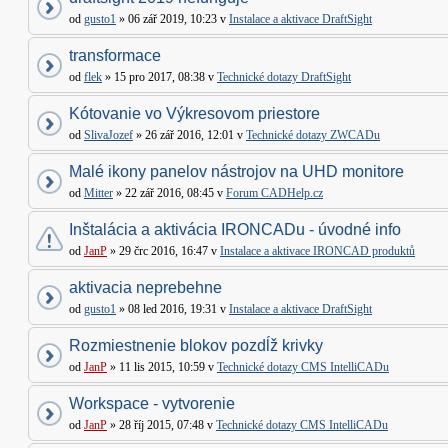
od
gusto1
» 06 zář 2019, 10:23 v
Instalace a aktivace DraftSight
transformace
od
flek
» 15 pro 2017, 08:38 v
Technické dotazy DraftSight
Kótovanie vo Výkresovom priestore
od
SlivaJozef
» 26 zář 2016, 12:01 v
Technické dotazy ZWCADu
Malé ikony panelov nástrojov na UHD monitore
od
Mitter
» 22 zář 2016, 08:45 v
Forum CADHelp.cz
Inštalácia a aktivácia IRONCADu - úvodné info
od
JanP
» 29 črc 2016, 16:47 v
Instalace a aktivace IRONCAD produktů
aktivacia neprebehne
od
gusto1
» 08 led 2016, 19:31 v
Instalace a aktivace DraftSight
Rozmiestnenie blokov pozdĺž krivky
od
JanP
» 11 lis 2015, 10:59 v
Technické dotazy CMS IntelliCADu
Workspace - vytvorenie
od
JanP
» 28 říj 2015, 07:48 v
Technické dotazy CMS IntelliCADu