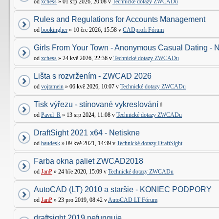
od
xchess
» 01 srp 2026, 20:08 v
Technické dotazy ZWCADu
Rules and Regulations for Accounts Management
od
bookingher
» 10 črc 2026, 15:58 v
CADprofi Fórum
Girls From Your Town - Anonymous Casual Dating - N
od
xchess
» 24 kvě 2026, 22:36 v
Technické dotazy ZWCADu
Lišta s rozvržením - ZWCAD 2026
od
vojtamein
» 06 kvě 2026, 10:07 v
Technické dotazy ZWCADu
Tisk výřezu - stínované vykreslování
od
Pavel_R
» 13 srp 2024, 11:08 v
Technické dotazy ZWCADu
DraftSight 2021 x64 - Netiskne
od
baudesk
» 09 kvě 2021, 14:39 v
Technické dotazy DraftSight
Farba okna paliet ZWCAD2018
od
JanP
» 24 bře 2020, 15:09 v
Technické dotazy ZWCADu
AutoCAD (LT) 2010 a staršie - KONIEC PODPORY
od
JanP
» 23 pro 2019, 08:42 v
AutoCAD LT Fórum
draftsight 2019 nefunguje