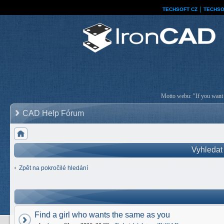
TECHSOFT CZ
│
TECHSO
Motto webu: "If you want a
CAD Help Fórum
Vyhledat
Zpět na pokročilé hledání
Find a girl who wants the same as you