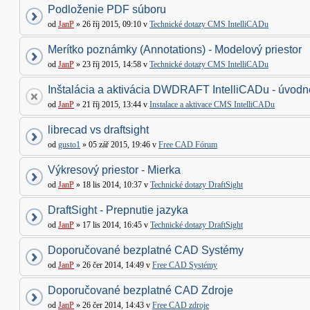
Podloženie PDF súboru
od
JanP
» 26 říj 2015, 09:10 v
Technické dotazy CMS IntelliCADu
Merítko poznámky (Annotations) - Modelový priestor
od
JanP
» 23 říj 2015, 14:58 v
Technické dotazy CMS IntelliCADu
Inštalácia a aktivácia DWDRAFT IntelliCADu - úvodné
od
JanP
» 21 říj 2015, 13:44 v
Instalace a aktivace CMS IntelliCADu
librecad vs draftsight
od
gusto1
» 05 zář 2015, 19:46 v
Free CAD Fórum
Výkresový priestor - Mierka
od
JanP
» 18 lis 2014, 10:37 v
Technické dotazy DraftSight
DraftSight - Prepnutie jazyka
od
JanP
» 17 lis 2014, 16:45 v
Technické dotazy DraftSight
Doporučované bezplatné CAD Systémy
od
JanP
» 26 čer 2014, 14:49 v
Free CAD Systémy
Doporučované bezplatné CAD Zdroje
od
JanP
» 26 čer 2014, 14:43 v
Free CAD zdroje