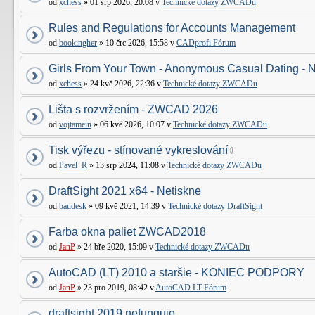
od
xchess
» 01 srp 2026, 20:08 v
Technické dotazy ZWCADu
Rules and Regulations for Accounts Management
od
bookingher
» 10 črc 2026, 15:58 v
CADprofi Fórum
Girls From Your Town - Anonymous Casual Dating - N
od
xchess
» 24 kvě 2026, 22:36 v
Technické dotazy ZWCADu
Lišta s rozvržením - ZWCAD 2026
od
vojtamein
» 06 kvě 2026, 10:07 v
Technické dotazy ZWCADu
Tisk výřezu - stínované vykreslování
od
Pavel_R
» 13 srp 2024, 11:08 v
Technické dotazy ZWCADu
DraftSight 2021 x64 - Netiskne
od
baudesk
» 09 kvě 2021, 14:39 v
Technické dotazy DraftSight
Farba okna paliet ZWCAD2018
od
JanP
» 24 bře 2020, 15:09 v
Technické dotazy ZWCADu
AutoCAD (LT) 2010 a staršie - KONIEC PODPORY
od
JanP
» 23 pro 2019, 08:42 v
AutoCAD LT Fórum
draftsight 2019 nefunguje