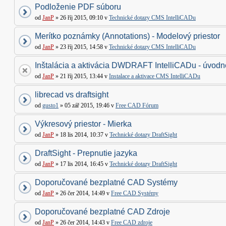
Podloženie PDF súboru
od
JanP
» 26 říj 2015, 09:10 v
Technické dotazy CMS IntelliCADu
Merítko poznámky (Annotations) - Modelový priestor
od
JanP
» 23 říj 2015, 14:58 v
Technické dotazy CMS IntelliCADu
Inštalácia a aktivácia DWDRAFT IntelliCADu - úvodné
od
JanP
» 21 říj 2015, 13:44 v
Instalace a aktivace CMS IntelliCADu
librecad vs draftsight
od
gusto1
» 05 zář 2015, 19:46 v
Free CAD Fórum
Výkresový priestor - Mierka
od
JanP
» 18 lis 2014, 10:37 v
Technické dotazy DraftSight
DraftSight - Prepnutie jazyka
od
JanP
» 17 lis 2014, 16:45 v
Technické dotazy DraftSight
Doporučované bezplatné CAD Systémy
od
JanP
» 26 čer 2014, 14:49 v
Free CAD Systémy
Doporučované bezplatné CAD Zdroje
od
JanP
» 26 čer 2014, 14:43 v
Free CAD zdroje