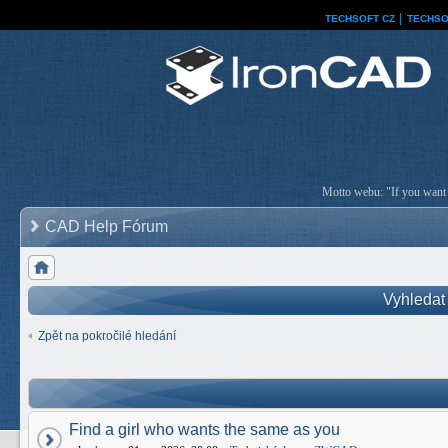
TECHSOFT CZ
│
TECHSO
Motto webu: "If you want a
CAD Help Fórum
Vyhledat
Zpět na pokročilé hledání
Find a girl who wants the same as you