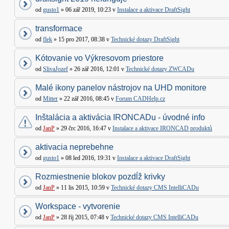
od
gusto1
» 06 zář 2019, 10:23 v
Instalace a aktivace DraftSight
transformace
od
flek
» 15 pro 2017, 08:38 v
Technické dotazy DraftSight
Kótovanie vo Výkresovom priestore
od
SlivaJozef
» 26 zář 2016, 12:01 v
Technické dotazy ZWCADu
Malé ikony panelov nástrojov na UHD monitore
od
Mitter
» 22 zář 2016, 08:45 v
Forum CADHelp.cz
Inštalácia a aktivácia IRONCADu - úvodné info
od
JanP
» 29 črc 2016, 16:47 v
Instalace a aktivace IRONCAD produktů
aktivacia neprebehne
od
gusto1
» 08 led 2016, 19:31 v
Instalace a aktivace DraftSight
Rozmiestnenie blokov pozdĺž krivky
od
JanP
» 11 lis 2015, 10:59 v
Technické dotazy CMS IntelliCADu
Workspace - vytvorenie
od
JanP
» 28 říj 2015, 07:48 v
Technické dotazy CMS IntelliCADu