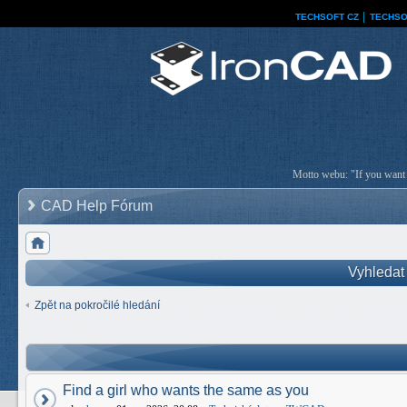
TECHSOFT CZ
│
TECHSO
Motto webu: "If you want a
CAD Help Fórum
Vyhledat
Zpět na pokročilé hledání
Find a girl who wants the same as you