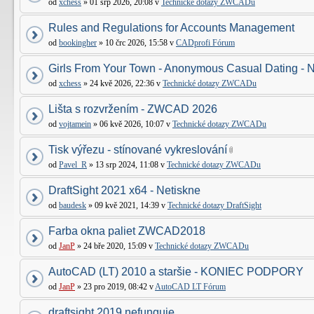
od
xchess
» 01 srp 2026, 20:08 v
Technické dotazy ZWCADu
Rules and Regulations for Accounts Management
od
bookingher
» 10 črc 2026, 15:58 v
CADprofi Fórum
Girls From Your Town - Anonymous Casual Dating - N
od
xchess
» 24 kvě 2026, 22:36 v
Technické dotazy ZWCADu
Lišta s rozvržením - ZWCAD 2026
od
vojtamein
» 06 kvě 2026, 10:07 v
Technické dotazy ZWCADu
Tisk výřezu - stínované vykreslování
od
Pavel_R
» 13 srp 2024, 11:08 v
Technické dotazy ZWCADu
DraftSight 2021 x64 - Netiskne
od
baudesk
» 09 kvě 2021, 14:39 v
Technické dotazy DraftSight
Farba okna paliet ZWCAD2018
od
JanP
» 24 bře 2020, 15:09 v
Technické dotazy ZWCADu
AutoCAD (LT) 2010 a staršie - KONIEC PODPORY
od
JanP
» 23 pro 2019, 08:42 v
AutoCAD LT Fórum
draftsight 2019 nefunguje