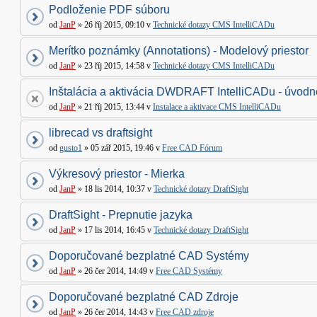
Podloženie PDF súboru
od
JanP
» 26 říj 2015, 09:10 v
Technické dotazy CMS IntelliCADu
Merítko poznámky (Annotations) - Modelový priestor
od
JanP
» 23 říj 2015, 14:58 v
Technické dotazy CMS IntelliCADu
Inštalácia a aktivácia DWDRAFT IntelliCADu - úvodné
od
JanP
» 21 říj 2015, 13:44 v
Instalace a aktivace CMS IntelliCADu
librecad vs draftsight
od
gusto1
» 05 zář 2015, 19:46 v
Free CAD Fórum
Výkresový priestor - Mierka
od
JanP
» 18 lis 2014, 10:37 v
Technické dotazy DraftSight
DraftSight - Prepnutie jazyka
od
JanP
» 17 lis 2014, 16:45 v
Technické dotazy DraftSight
Doporučované bezplatné CAD Systémy
od
JanP
» 26 čer 2014, 14:49 v
Free CAD Systémy
Doporučované bezplatné CAD Zdroje
od
JanP
» 26 čer 2014, 14:43 v
Free CAD zdroje