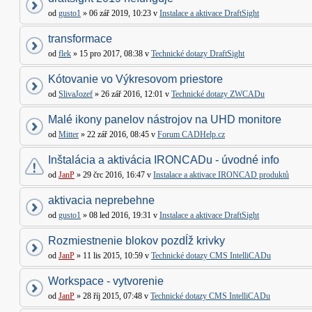
od
gusto1
» 06 zář 2019, 10:23 v
Instalace a aktivace DraftSight
transformace
od
flek
» 15 pro 2017, 08:38 v
Technické dotazy DraftSight
Kótovanie vo Výkresovom priestore
od
SlivaJozef
» 26 zář 2016, 12:01 v
Technické dotazy ZWCADu
Malé ikony panelov nástrojov na UHD monitore
od
Mitter
» 22 zář 2016, 08:45 v
Forum CADHelp.cz
Inštalácia a aktivácia IRONCADu - úvodné info
od
JanP
» 29 črc 2016, 16:47 v
Instalace a aktivace IRONCAD produktů
aktivacia neprebehne
od
gusto1
» 08 led 2016, 19:31 v
Instalace a aktivace DraftSight
Rozmiestnenie blokov pozdĺž krivky
od
JanP
» 11 lis 2015, 10:59 v
Technické dotazy CMS IntelliCADu
Workspace - vytvorenie
od
JanP
» 28 říj 2015, 07:48 v
Technické dotazy CMS IntelliCADu