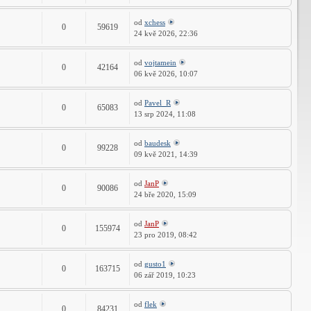
od
xchess
0
59619
24 kvě 2026, 22:36
od
vojtamein
0
42164
06 kvě 2026, 10:07
od
Pavel_R
0
65083
13 srp 2024, 11:08
od
baudesk
0
99228
09 kvě 2021, 14:39
od
JanP
0
90086
24 bře 2020, 15:09
od
JanP
0
155974
23 pro 2019, 08:42
od
gusto1
0
163715
06 zář 2019, 10:23
od
flek
0
84231