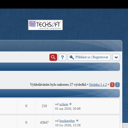
Přihlásit se
|
Registrovat
Vyhledáváním bylo nalezeno 27 výsledků •
Stránka
1
z
2
•
1
2
od
xchess
0
210
01 srp 2026, 20:08
od
bookingher
0
45847
10 črc 2026, 15:58