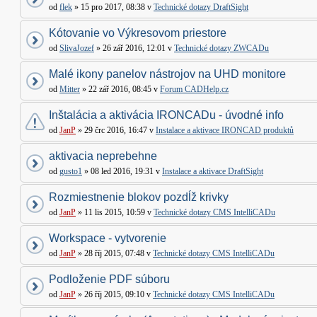
od
flek
» 15 pro 2017, 08:38 v
Technické dotazy DraftSight
Kótovanie vo Výkresovom priestore
od
SlivaJozef
» 26 zář 2016, 12:01 v
Technické dotazy ZWCADu
Malé ikony panelov nástrojov na UHD monitore
od
Mitter
» 22 zář 2016, 08:45 v
Forum CADHelp.cz
Inštalácia a aktivácia IRONCADu - úvodné info
od
JanP
» 29 črc 2016, 16:47 v
Instalace a aktivace IRONCAD produktů
aktivacia neprebehne
od
gusto1
» 08 led 2016, 19:31 v
Instalace a aktivace DraftSight
Rozmiestnenie blokov pozdĺž krivky
od
JanP
» 11 lis 2015, 10:59 v
Technické dotazy CMS IntelliCADu
Workspace - vytvorenie
od
JanP
» 28 říj 2015, 07:48 v
Technické dotazy CMS IntelliCADu
Podloženie PDF súboru
od
JanP
» 26 říj 2015, 09:10 v
Technické dotazy CMS IntelliCADu