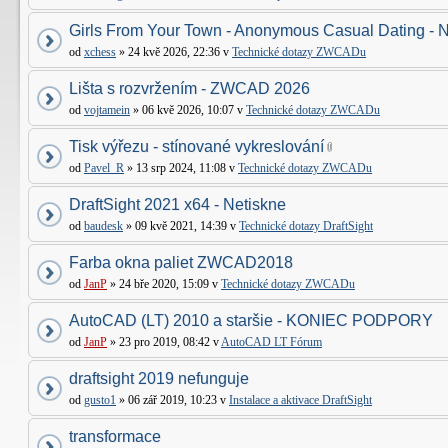
Girls From Your Town - Anonymous Casual Dating - N
od
xchess
» 24 kvě 2026, 22:36 v
Technické dotazy ZWCADu
Lišta s rozvržením - ZWCAD 2026
od
vojtamein
» 06 kvě 2026, 10:07 v
Technické dotazy ZWCADu
Tisk výřezu - stínované vykreslování
od
Pavel_R
» 13 srp 2024, 11:08 v
Technické dotazy ZWCADu
DraftSight 2021 x64 - Netiskne
od
baudesk
» 09 kvě 2021, 14:39 v
Technické dotazy DraftSight
Farba okna paliet ZWCAD2018
od
JanP
» 24 bře 2020, 15:09 v
Technické dotazy ZWCADu
AutoCAD (LT) 2010 a staršie - KONIEC PODPORY
od
JanP
» 23 pro 2019, 08:42 v
AutoCAD LT Fórum
draftsight 2019 nefunguje
od
gusto1
» 06 zář 2019, 10:23 v
Instalace a aktivace DraftSight
transformace