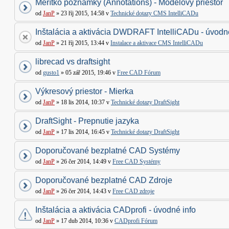
Merítko poznámky (Annotations) - Modelový priestor
od
JanP
» 23 říj 2015, 14:58 v
Technické dotazy CMS IntelliCADu
Inštalácia a aktivácia DWDRAFT IntelliCADu - úvodné
od
JanP
» 21 říj 2015, 13:44 v
Instalace a aktivace CMS IntelliCADu
librecad vs draftsight
od
gusto1
» 05 zář 2015, 19:46 v
Free CAD Fórum
Výkresový priestor - Mierka
od
JanP
» 18 lis 2014, 10:37 v
Technické dotazy DraftSight
DraftSight - Prepnutie jazyka
od
JanP
» 17 lis 2014, 16:45 v
Technické dotazy DraftSight
Doporučované bezplatné CAD Systémy
od
JanP
» 26 čer 2014, 14:49 v
Free CAD Systémy
Doporučované bezplatné CAD Zdroje
od
JanP
» 26 čer 2014, 14:43 v
Free CAD zdroje
Inštalácia a aktivácia CADprofi - úvodné info
od
JanP
» 17 dub 2014, 10:36 v
CADprofi Fórum