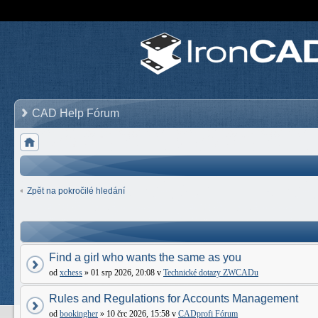
CAD Help Fórum
Zpět na pokročilé hledání
Find a girl who wants the same as you
od
xchess
» 01 srp 2026, 20:08 v
Technické dotazy ZWCADu
Rules and Regulations for Accounts Management
od
bookingher
» 10 črc 2026, 15:58 v
CADprofi Fórum