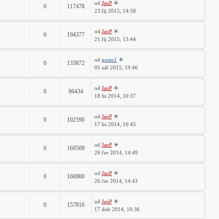
od
JanP
0
117478
23 říj 2015, 14:58
od
JanP
0
194377
21 říj 2015, 13:44
od
gusto1
0
133872
05 zář 2015, 19:46
od
JanP
0
96434
18 lis 2014, 10:37
od
JanP
0
102590
17 lis 2014, 16:45
od
JanP
0
169509
26 čer 2014, 14:49
od
JanP
0
166900
26 čer 2014, 14:43
od
JanP
0
157816
17 dub 2014, 10:36