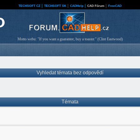
TECHSOFT CZ
│
TECHSOFT SK
│
CADHelp
│
CAD Fórum
│
FreeCAD
Motto webu: "If you want a guarantee, buy a toaster." (Clint Eastwood)
Vyhledat témata bez odpovědí
Témata