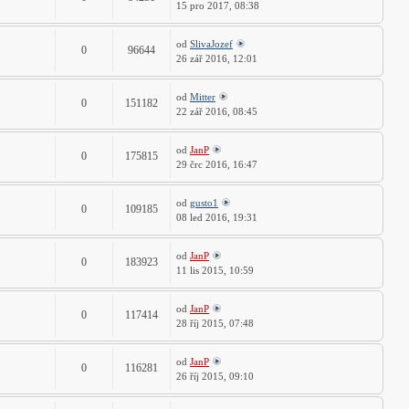
15 pro 2017, 08:38
od
SlivaJozef
0
96644
26 zář 2016, 12:01
od
Mitter
0
151182
22 zář 2016, 08:45
od
JanP
0
175815
29 črc 2016, 16:47
od
gusto1
0
109185
08 led 2016, 19:31
od
JanP
0
183923
11 lis 2015, 10:59
od
JanP
0
117414
28 říj 2015, 07:48
od
JanP
0
116281
26 říj 2015, 09:10