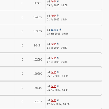
od
JanP
0
117478
23 říj 2015, 14:58
od
JanP
0
194379
21 říj 2015, 13:44
od
gusto1
0
133872
05 zář 2015, 19:46
od
JanP
0
96434
18 lis 2014, 10:37
od
JanP
0
102590
17 lis 2014, 16:45
od
JanP
0
169509
26 čer 2014, 14:49
od
JanP
0
166900
26 čer 2014, 14:43
od
JanP
0
157816
17 dub 2014, 10:36