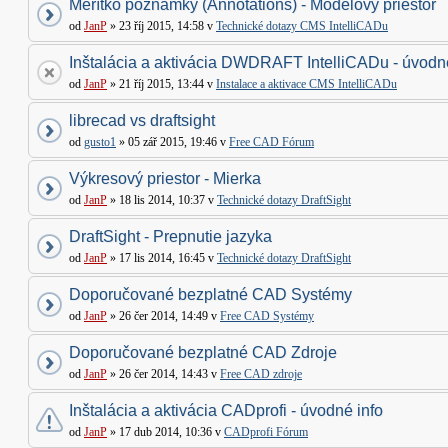
Merítko poznámky (Annotations) - Modelový priestor
od
JanP
» 23 říj 2015, 14:58 v
Technické dotazy CMS IntelliCADu
Inštalácia a aktivácia DWDRAFT IntelliCADu - úvodné
od
JanP
» 21 říj 2015, 13:44 v
Instalace a aktivace CMS IntelliCADu
librecad vs draftsight
od
gusto1
» 05 zář 2015, 19:46 v
Free CAD Fórum
Výkresový priestor - Mierka
od
JanP
» 18 lis 2014, 10:37 v
Technické dotazy DraftSight
DraftSight - Prepnutie jazyka
od
JanP
» 17 lis 2014, 16:45 v
Technické dotazy DraftSight
Doporučované bezplatné CAD Systémy
od
JanP
» 26 čer 2014, 14:49 v
Free CAD Systémy
Doporučované bezplatné CAD Zdroje
od
JanP
» 26 čer 2014, 14:43 v
Free CAD zdroje
Inštalácia a aktivácia CADprofi - úvodné info
od
JanP
» 17 dub 2014, 10:36 v
CADprofi Fórum