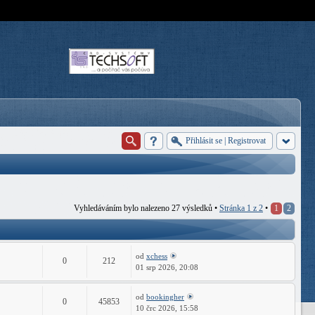
Přihlásit se
|
Registrovat
Vyhledáváním bylo nalezeno 27 výsledků •
Stránka
1
z
2
•
1
2
od
xchess
0
212
01 srp 2026, 20:08
od
bookingher
0
45853
10 črc 2026, 15:58