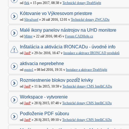
od
flek
» 15 pro 2017, 08:38 v
Technické dotazy DraftSight
Kótovanie vo Výkresovom priestore
od
SlivaJozef
» 26 zář 2016, 12:01 v
Technické dotazy ZWCADu
Malé ikony panelov nástrojov na UHD monitore
od
Mitter
» 22 zář 2016, 08:45 v
Forum CADHelp.cz
Inštalácia a aktivácia IRONCADu - úvodné info
od
JanP
» 29 črc 2016, 16:47 v
Instalace a aktivace IRONCAD produktů
aktivacia neprebehne
od
gusto1
» 08 led 2016, 19:31 v
Instalace a aktivace DraftSight
Rozmiestnenie blokov pozdĺž krivky
od
JanP
» 11 lis 2015, 10:59 v
Technické dotazy CMS IntelliCADu
Workspace - vytvorenie
od
JanP
» 28 říj 2015, 07:48 v
Technické dotazy CMS IntelliCADu
Podloženie PDF súboru
od
JanP
» 26 říj 2015, 09:10 v
Technické dotazy CMS IntelliCADu