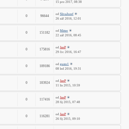
15 pro 2017, 08:38
od
SlivaJozef
0
96644
26 zář 2016, 12:01
od
Mitter
0
151182
22 zář 2016, 08:45
od
JanP
0
175816
29 črc 2016, 16:47
od
gusto1
0
109186
08 led 2016, 19:31
od
JanP
0
183924
11 lis 2015, 10:59
od
JanP
0
117416
28 říj 2015, 07:48
od
JanP
0
116281
26 říj 2015, 09:10