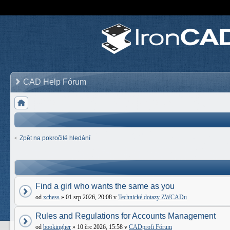
CAD Help Fórum
Zpět na pokročilé hledání
Find a girl who wants the same as you
od
xchess
» 01 srp 2026, 20:08 v
Technické dotazy ZWCADu
Rules and Regulations for Accounts Management
od
bookingher
» 10 črc 2026, 15:58 v
CADprofi Fórum