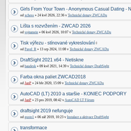
Girls From Your Town - Anonymous Casual Dating - N
od
xchess
» 24 kvě 2026, 22:36 v
Technické dotazy ZWCADu
Lišta s rozvržením - ZWCAD 2026
od
vojtamein
» 06 kvě 2026, 10:07 v
Technické dotazy ZWCADu
Tisk výřezu - stínované vykreslování
od
Pavel_R
» 13 srp 2024, 11:08 v
Technické dotazy ZWCADu
DraftSight 2021 x64 - Netiskne
od
baudesk
» 09 kvě 2021, 14:39 v
Technické dotazy DraftSight
Farba okna paliet ZWCAD2018
od
JanP
» 24 bře 2020, 15:09 v
Technické dotazy ZWCADu
AutoCAD (LT) 2010 a staršie - KONIEC PODPORY
od
JanP
» 23 pro 2019, 08:42 v
AutoCAD LT Fórum
draftsight 2019 nefunguje
od
gusto1
» 06 zář 2019, 10:23 v
Instalace a aktivace DraftSight
transformace