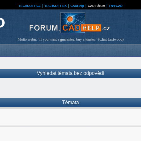
TECHSOFT CZ
│
TECHSOFT SK
│
CADHelp
│
CAD Fórum
│
FreeCAD
Motto webu: "If you want a guarantee, buy a toaster." (Clint Eastwood)
Vyhledat témata bez odpovědí
Témata