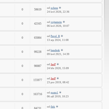
od
xchess
0
59619
24 kvě 2026, 22:36
od
vojtamein
0
42165
06 kvě 2026, 10:07
od
Pavel_R
0
65084
13 srp 2024, 11:08
od
baudesk
0
99228
09 kvě 2021, 14:39
od
JanP
0
90087
24 bře 2020, 15:09
od
JanP
0
155977
23 pro 2019, 08:42
od
gusto1
0
163716
06 zář 2019, 10:23
od
flek
0
84231