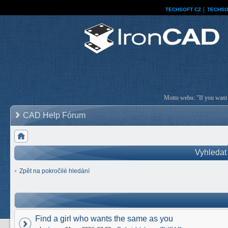
TECHSOFT CZ
│
TECHSO
Motto webu: "If you want a
CAD Help Fórum
Vyhledat
Zpět na pokročilé hledání
Find a girl who wants the same as you