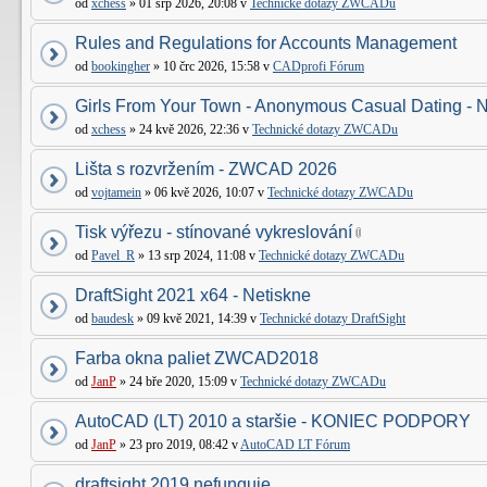
od
xchess
» 01 srp 2026, 20:08 v
Technické dotazy ZWCADu
Rules and Regulations for Accounts Management
od
bookingher
» 10 črc 2026, 15:58 v
CADprofi Fórum
Girls From Your Town - Anonymous Casual Dating - N
od
xchess
» 24 kvě 2026, 22:36 v
Technické dotazy ZWCADu
Lišta s rozvržením - ZWCAD 2026
od
vojtamein
» 06 kvě 2026, 10:07 v
Technické dotazy ZWCADu
Tisk výřezu - stínované vykreslování
od
Pavel_R
» 13 srp 2024, 11:08 v
Technické dotazy ZWCADu
DraftSight 2021 x64 - Netiskne
od
baudesk
» 09 kvě 2021, 14:39 v
Technické dotazy DraftSight
Farba okna paliet ZWCAD2018
od
JanP
» 24 bře 2020, 15:09 v
Technické dotazy ZWCADu
AutoCAD (LT) 2010 a staršie - KONIEC PODPORY
od
JanP
» 23 pro 2019, 08:42 v
AutoCAD LT Fórum
draftsight 2019 nefunguje