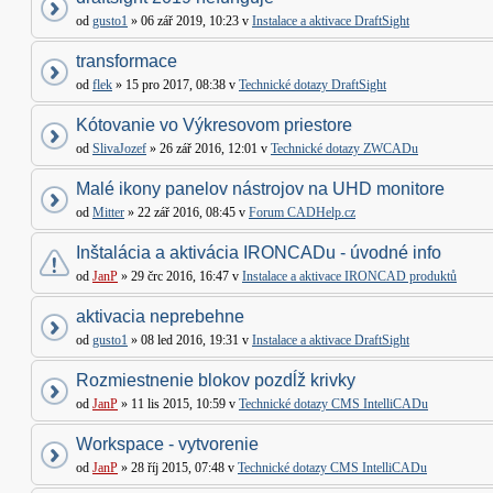
od
gusto1
» 06 zář 2019, 10:23 v
Instalace a aktivace DraftSight
transformace
od
flek
» 15 pro 2017, 08:38 v
Technické dotazy DraftSight
Kótovanie vo Výkresovom priestore
od
SlivaJozef
» 26 zář 2016, 12:01 v
Technické dotazy ZWCADu
Malé ikony panelov nástrojov na UHD monitore
od
Mitter
» 22 zář 2016, 08:45 v
Forum CADHelp.cz
Inštalácia a aktivácia IRONCADu - úvodné info
od
JanP
» 29 črc 2016, 16:47 v
Instalace a aktivace IRONCAD produktů
aktivacia neprebehne
od
gusto1
» 08 led 2016, 19:31 v
Instalace a aktivace DraftSight
Rozmiestnenie blokov pozdĺž krivky
od
JanP
» 11 lis 2015, 10:59 v
Technické dotazy CMS IntelliCADu
Workspace - vytvorenie
od
JanP
» 28 říj 2015, 07:48 v
Technické dotazy CMS IntelliCADu