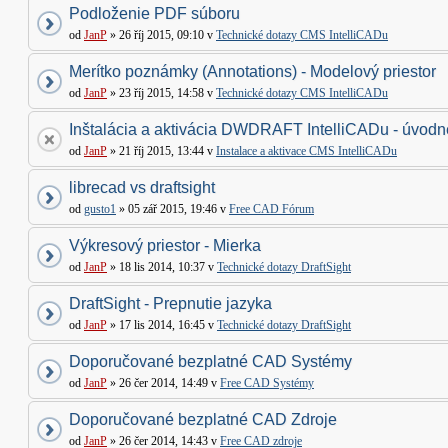
Podloženie PDF súboru
od
JanP
» 26 říj 2015, 09:10 v
Technické dotazy CMS IntelliCADu
Merítko poznámky (Annotations) - Modelový priestor
od
JanP
» 23 říj 2015, 14:58 v
Technické dotazy CMS IntelliCADu
Inštalácia a aktivácia DWDRAFT IntelliCADu - úvodné
od
JanP
» 21 říj 2015, 13:44 v
Instalace a aktivace CMS IntelliCADu
librecad vs draftsight
od
gusto1
» 05 zář 2015, 19:46 v
Free CAD Fórum
Výkresový priestor - Mierka
od
JanP
» 18 lis 2014, 10:37 v
Technické dotazy DraftSight
DraftSight - Prepnutie jazyka
od
JanP
» 17 lis 2014, 16:45 v
Technické dotazy DraftSight
Doporučované bezplatné CAD Systémy
od
JanP
» 26 čer 2014, 14:49 v
Free CAD Systémy
Doporučované bezplatné CAD Zdroje
od
JanP
» 26 čer 2014, 14:43 v
Free CAD zdroje