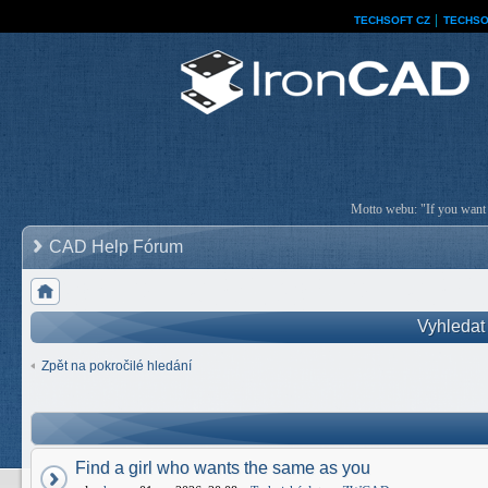
TECHSOFT CZ
│
TECHSO
Motto webu: "If you want a
CAD Help Fórum
Vyhledat
Zpět na pokročilé hledání
Find a girl who wants the same as you