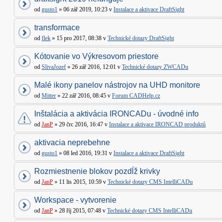
od
gusto1
» 06 zář 2019, 10:23 v
Instalace a aktivace DraftSight
transformace
od
flek
» 15 pro 2017, 08:38 v
Technické dotazy DraftSight
Kótovanie vo Výkresovom priestore
od
SlivaJozef
» 26 zář 2016, 12:01 v
Technické dotazy ZWCADu
Malé ikony panelov nástrojov na UHD monitore
od
Mitter
» 22 zář 2016, 08:45 v
Forum CADHelp.cz
Inštalácia a aktivácia IRONCADu - úvodné info
od
JanP
» 29 črc 2016, 16:47 v
Instalace a aktivace IRONCAD produktů
aktivacia neprebehne
od
gusto1
» 08 led 2016, 19:31 v
Instalace a aktivace DraftSight
Rozmiestnenie blokov pozdĺž krivky
od
JanP
» 11 lis 2015, 10:59 v
Technické dotazy CMS IntelliCADu
Workspace - vytvorenie
od
JanP
» 28 říj 2015, 07:48 v
Technické dotazy CMS IntelliCADu