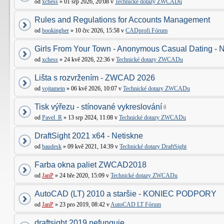
od
xchess
» 01 srp 2026, 20:08 v
Technické dotazy ZWCADu
Rules and Regulations for Accounts Management
od
bookingher
» 10 črc 2026, 15:58 v
CADprofi Fórum
Girls From Your Town - Anonymous Casual Dating - N
od
xchess
» 24 kvě 2026, 22:36 v
Technické dotazy ZWCADu
Lišta s rozvržením - ZWCAD 2026
od
vojtamein
» 06 kvě 2026, 10:07 v
Technické dotazy ZWCADu
Tisk výřezu - stínované vykreslování
od
Pavel_R
» 13 srp 2024, 11:08 v
Technické dotazy ZWCADu
DraftSight 2021 x64 - Netiskne
od
baudesk
» 09 kvě 2021, 14:39 v
Technické dotazy DraftSight
Farba okna paliet ZWCAD2018
od
JanP
» 24 bře 2020, 15:09 v
Technické dotazy ZWCADu
AutoCAD (LT) 2010 a staršie - KONIEC PODPORY
od
JanP
» 23 pro 2019, 08:42 v
AutoCAD LT Fórum
draftsight 2019 nefunguje