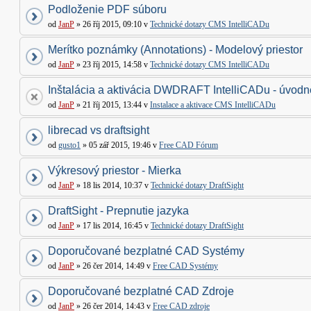
Podloženie PDF súboru
od
JanP
» 26 říj 2015, 09:10 v
Technické dotazy CMS IntelliCADu
Merítko poznámky (Annotations) - Modelový priestor
od
JanP
» 23 říj 2015, 14:58 v
Technické dotazy CMS IntelliCADu
Inštalácia a aktivácia DWDRAFT IntelliCADu - úvodné
od
JanP
» 21 říj 2015, 13:44 v
Instalace a aktivace CMS IntelliCADu
librecad vs draftsight
od
gusto1
» 05 zář 2015, 19:46 v
Free CAD Fórum
Výkresový priestor - Mierka
od
JanP
» 18 lis 2014, 10:37 v
Technické dotazy DraftSight
DraftSight - Prepnutie jazyka
od
JanP
» 17 lis 2014, 16:45 v
Technické dotazy DraftSight
Doporučované bezplatné CAD Systémy
od
JanP
» 26 čer 2014, 14:49 v
Free CAD Systémy
Doporučované bezplatné CAD Zdroje
od
JanP
» 26 čer 2014, 14:43 v
Free CAD zdroje