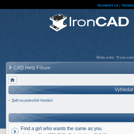
TECHSOFT CZ
│
TECHSO
Motto webu: "If you want a
CAD Help Fórum
Vyhledat
Zpět na pokročilé hledání
Find a girl who wants the same as you