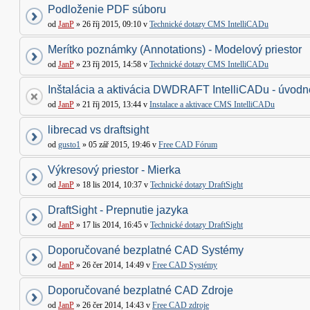
Podloženie PDF súboru
od
JanP
» 26 říj 2015, 09:10 v
Technické dotazy CMS IntelliCADu
Merítko poznámky (Annotations) - Modelový priestor
od
JanP
» 23 říj 2015, 14:58 v
Technické dotazy CMS IntelliCADu
Inštalácia a aktivácia DWDRAFT IntelliCADu - úvodné
od
JanP
» 21 říj 2015, 13:44 v
Instalace a aktivace CMS IntelliCADu
librecad vs draftsight
od
gusto1
» 05 zář 2015, 19:46 v
Free CAD Fórum
Výkresový priestor - Mierka
od
JanP
» 18 lis 2014, 10:37 v
Technické dotazy DraftSight
DraftSight - Prepnutie jazyka
od
JanP
» 17 lis 2014, 16:45 v
Technické dotazy DraftSight
Doporučované bezplatné CAD Systémy
od
JanP
» 26 čer 2014, 14:49 v
Free CAD Systémy
Doporučované bezplatné CAD Zdroje
od
JanP
» 26 čer 2014, 14:43 v
Free CAD zdroje