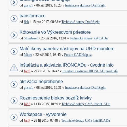
od
gusto1
» 06 zář 2019, 10:23 v
Instalace a aktivace DraftSight
transformace
od
flek
» 15 pro 2017, 08:38 v
Technické dotazy DraftSight
Kótovanie vo Výkresovom priestore
od
SlivaJozef
» 26 zář 2016, 12:01 v
Technické dotazy ZWCADu
Malé ikony panelov nástrojov na UHD monitore
od
Mitter
» 22 zář 2016, 08:45 v
Forum CADHelp.cz
Inštalácia a aktivácia IRONCADu - úvodné info
od
JanP
» 29 črc 2016, 16:47 v
Instalace a aktivace IRONCAD produktů
aktivacia neprebehne
od
gusto1
» 08 led 2016, 19:31 v
Instalace a aktivace DraftSight
Rozmiestnenie blokov pozdĺž krivky
od
JanP
» 11 lis 2015, 10:59 v
Technické dotazy CMS IntelliCADu
Workspace - vytvorenie
od
JanP
» 28 říj 2015, 07:48 v
Technické dotazy CMS IntelliCADu