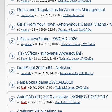
od
xchess
» 01 srp 2026, 20:08 v
Technické dotazy ZWCADu
Rules and Regulations for Accounts Management
od
bookingher
» 10 črc 2026, 15:58 v
CADprofi Fórum
Girls From Your Town - Anonymous Casual Dating - N
od
xchess
» 24 kvě 2026, 22:36 v
Technické dotazy ZWCADu
Lišta s rozvržením - ZWCAD 2026
od
vojtamein
» 06 kvě 2026, 10:07 v
Technické dotazy ZWCADu
Tisk výřezu - stínované vykreslování
od
Pavel_R
» 13 srp 2024, 11:08 v
Technické dotazy ZWCADu
DraftSight 2021 x64 - Netiskne
od
baudesk
» 09 kvě 2021, 14:39 v
Technické dotazy DraftSight
Farba okna paliet ZWCAD2018
od
JanP
» 24 bře 2020, 15:09 v
Technické dotazy ZWCADu
AutoCAD (LT) 2010 a staršie - KONIEC PODPORY
od
JanP
» 23 pro 2019, 08:42 v
AutoCAD LT Fórum
draftsight 2019 nefunguje