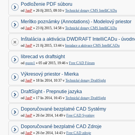
Podloženie PDF súboru
od
JanP
» 26 říj 2015, 09:10 v
Technické dotazy CMS IntelliCADu
Merítko poznámky (Annotations) - Modelový priestor
od
JanP
» 23 říj 2015, 14:58 v
Technické dotazy CMS IntelliCADu
Inštalácia a aktivácia DWDRAFT IntelliCADu - úvodné
od
JanP
» 21 říj 2015, 13:44 v
Instalace a aktivace CMS IntelliCADu
librecad vs draftsight
od
gusto1
» 05 zář 2015, 19:46 v
Free CAD Fórum
Výkresový priestor - Mierka
od
JanP
» 18 lis 2014, 10:37 v
Technické dotazy DraftSight
DraftSight - Prepnutie jazyka
od
JanP
» 17 lis 2014, 16:45 v
Technické dotazy DraftSight
Doporučované bezplatné CAD Systémy
od
JanP
» 26 čer 2014, 14:49 v
Free CAD Systémy
Doporučované bezplatné CAD Zdroje
od
JanP
» 26 čer 2014, 14:43 v
Free CAD zdroje