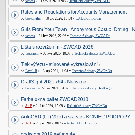
od
xchess
» 01 srp 2026, 20:08 v
Technické dotazy ZWCADu
Rules and Regulations for Accounts Management
od
bookingher
» 10 črc 2026, 15:58 v
CADprofi Fórum
Girls From Your Town - Anonymous Casual Dating - N
od
xchess
» 24 kvě 2026, 22:36 v
Technické dotazy ZWCADu
Lišta s rozvržením - ZWCAD 2026
od
vojtamein
» 06 kvě 2026, 10:07 v
Technické dotazy ZWCADu
Tisk výřezu - stínované vykreslování
od
Pavel_R
» 13 srp 2024, 11:08 v
Technické dotazy ZWCADu
DraftSight 2021 x64 - Netiskne
od
baudesk
» 09 kvě 2021, 14:39 v
Technické dotazy DraftSight
Farba okna paliet ZWCAD2018
od
JanP
» 24 bře 2020, 15:09 v
Technické dotazy ZWCADu
AutoCAD (LT) 2010 a staršie - KONIEC PODPORY
od
JanP
» 23 pro 2019, 08:42 v
AutoCAD LT Fórum
draftsight 2019 nefunguje