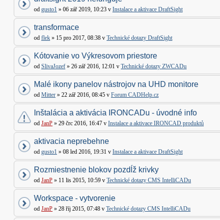
od
gusto1
» 06 zář 2019, 10:23 v
Instalace a aktivace DraftSight
transformace
od
flek
» 15 pro 2017, 08:38 v
Technické dotazy DraftSight
Kótovanie vo Výkresovom priestore
od
SlivaJozef
» 26 zář 2016, 12:01 v
Technické dotazy ZWCADu
Malé ikony panelov nástrojov na UHD monitore
od
Mitter
» 22 zář 2016, 08:45 v
Forum CADHelp.cz
Inštalácia a aktivácia IRONCADu - úvodné info
od
JanP
» 29 črc 2016, 16:47 v
Instalace a aktivace IRONCAD produktů
aktivacia neprebehne
od
gusto1
» 08 led 2016, 19:31 v
Instalace a aktivace DraftSight
Rozmiestnenie blokov pozdĺž krivky
od
JanP
» 11 lis 2015, 10:59 v
Technické dotazy CMS IntelliCADu
Workspace - vytvorenie
od
JanP
» 28 říj 2015, 07:48 v
Technické dotazy CMS IntelliCADu