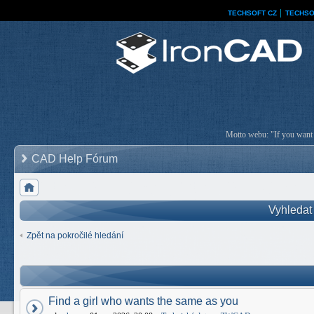
TECHSOFT CZ
│
TECHSO
Motto webu: "If you want a
CAD Help Fórum
Vyhledat
Zpět na pokročilé hledání
Find a girl who wants the same as you