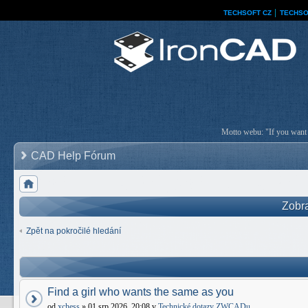
TECHSOFT CZ
│
TECHSO
Motto webu: "If you want a
CAD Help Fórum
Zobra
Zpět na pokročilé hledání
Find a girl who wants the same as you
od
xchess
» 01 srp 2026, 20:08 v
Technické dotazy ZWCADu