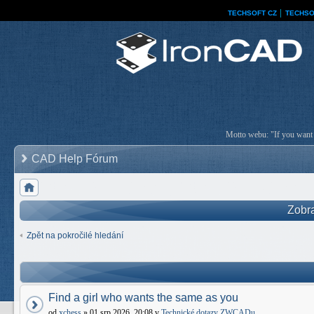
TECHSOFT CZ
│
TECHSO
Motto webu: "If you want a
CAD Help Fórum
Zobra
Zpět na pokročilé hledání
Find a girl who wants the same as you
od
xchess
» 01 srp 2026, 20:08 v
Technické dotazy ZWCADu