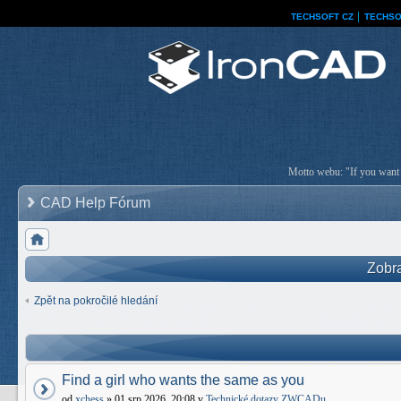
TECHSOFT CZ
│
TECHSO
Motto webu: "If you want a
CAD Help Fórum
Zobra
Zpět na pokročilé hledání
Find a girl who wants the same as you
od
xchess
» 01 srp 2026, 20:08 v
Technické dotazy ZWCADu