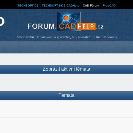
TECHSOFT CZ
│
TECHSOFT SK
│
CADHelp
│
CAD Fórum
│
FreeCAD
Motto webu: "If you want a guarantee, buy a toaster." (Clint Eastwood)
Zobrazit aktivní témata
Témata