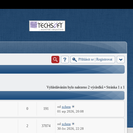
Přihlásit se
|
Registrovat
Vyhledáváním bylo nalezeno 2 výsledků • Stránka
1
z
1
od
xchess
0
191
01 srp 2026, 20:08
od
xchess
2
37074
30 črc 2026, 22:28