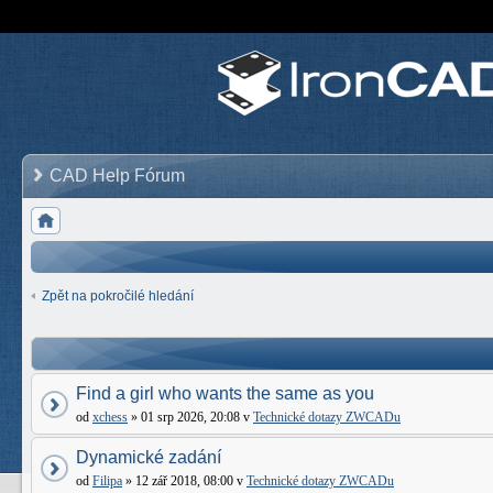
CAD Help Fórum
Zpět na pokročilé hledání
Find a girl who wants the same as you
od
xchess
» 01 srp 2026, 20:08 v
Technické dotazy ZWCADu
Dynamické zadání
od
Filipa
» 12 zář 2018, 08:00 v
Technické dotazy ZWCADu