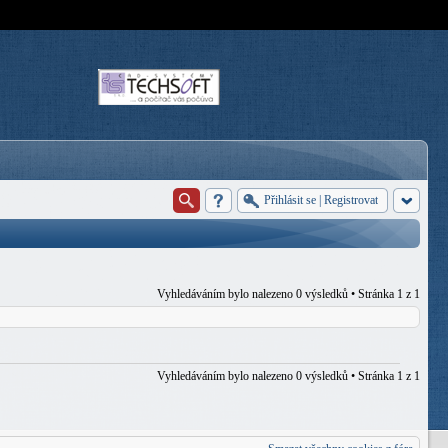
Přihlásit se
|
Registrovat
Vyhledáváním bylo nalezeno 0 výsledků • Stránka
1
z
1
Vyhledáváním bylo nalezeno 0 výsledků • Stránka
1
z
1