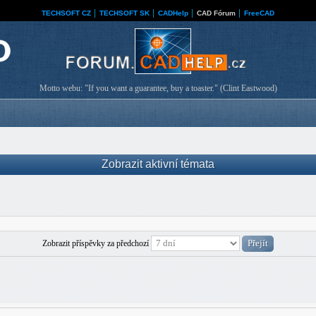
TECHSOFT CZ
│
TECHSOFT SK
│
CADHelp
│
CAD Fórum
│
FreeCAD
Motto webu: "If you want a guarantee, buy a toaster." (Clint Eastwood)
Zobrazit aktivní témata
Zobrazit příspěvky za předchozí