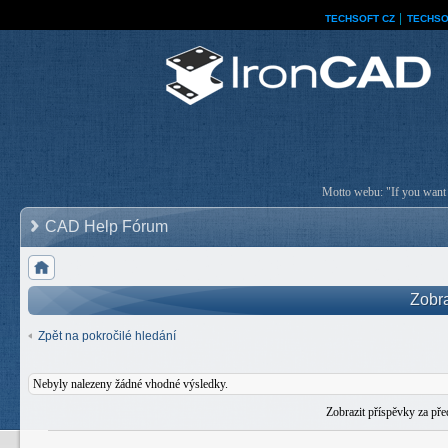
TECHSOFT CZ
│
TECHSO
Motto webu: "If you want a
CAD Help Fórum
Zobra
Zpět na pokročilé hledání
Nebyly nalezeny žádné vhodné výsledky.
Zobrazit příspěvky za př