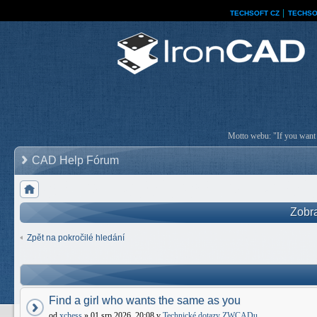
TECHSOFT CZ
│
TECHSO
Motto webu: "If you want a
CAD Help Fórum
Zobra
Zpět na pokročilé hledání
Find a girl who wants the same as you
od
xchess
» 01 srp 2026, 20:08 v
Technické dotazy ZWCADu