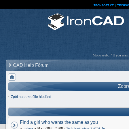
TECHSOFT CZ
│
TECHSO
Motto webu: "If you want a
CAD Help Fórum
Zobra
Zpět na pokročilé hledání
Find a girl who wants the same as you
od
xchess
» 01 srp 2026, 20:08 v
Technické dotazy ZWCADu