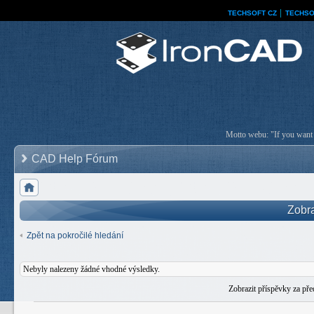
TECHSOFT CZ
│
TECHSO
Motto webu: "If you want a
CAD Help Fórum
Zobra
Zpět na pokročilé hledání
Nebyly nalezeny žádné vhodné výsledky.
Zobrazit příspěvky za př