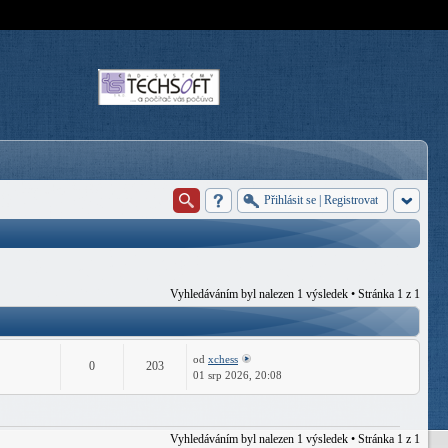
Přihlásit se
|
Registrovat
Vyhledáváním byl nalezen 1 výsledek • Stránka
1
z
1
od
xchess
0
203
01 srp 2026, 20:08
Vyhledáváním byl nalezen 1 výsledek • Stránka
1
z
1