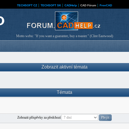
TECHSOFT CZ
│
TECHSOFT SK
│
CADHelp
│
CAD Fórum
│
FreeCAD
Motto webu: "If you want a guarantee, buy a toaster." (Clint Eastwood)
Zobrazit aktivní témata
Témata
Zobrazit příspěvky za předchozí