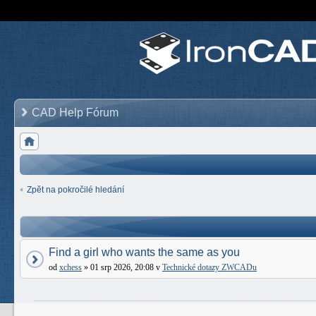
CAD Help Fórum
Zpět na pokročilé hledání
Find a girl who wants the same as you
od
xchess
» 01 srp 2026, 20:08 v
Technické dotazy ZWCADu