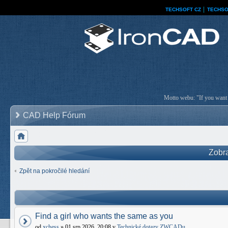
TECHSOFT CZ
│
TECHSO
Motto webu: "If you want a
CAD Help Fórum
Zobra
Zpět na pokročilé hledání
Find a girl who wants the same as you
od
xchess
» 01 srp 2026, 20:08 v
Technické dotazy ZWCADu