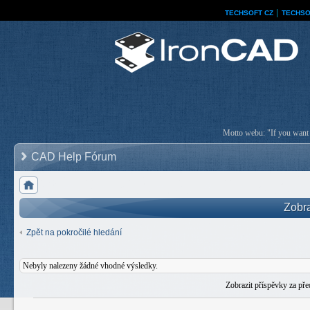
TECHSOFT CZ
│
TECHSO
Motto webu: "If you want a
CAD Help Fórum
Zobra
Zpět na pokročilé hledání
Nebyly nalezeny žádné vhodné výsledky.
Zobrazit příspěvky za př