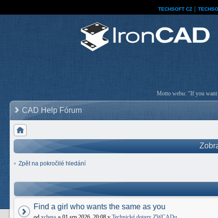
TECHSOFT CZ
│
TECHSO
Motto webu: "If you want a
CAD Help Fórum
Zobra
Zpět na pokročilé hledání
Find a girl who wants the same as you
od
xchess
» 01 srp 2026, 20:08 v
Technické dotazy ZWCADu