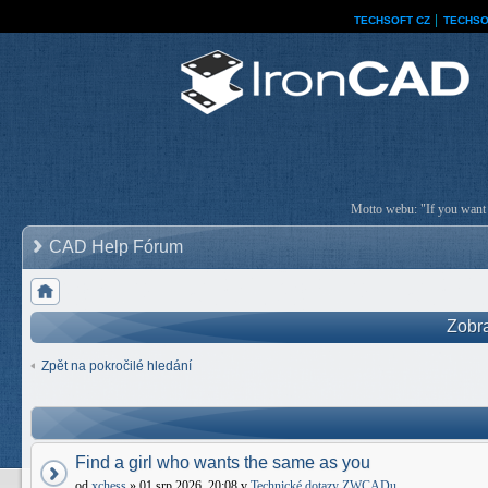
TECHSOFT CZ
│
TECHSO
Motto webu: "If you want a
CAD Help Fórum
Zobra
Zpět na pokročilé hledání
Find a girl who wants the same as you
od
xchess
» 01 srp 2026, 20:08 v
Technické dotazy ZWCADu