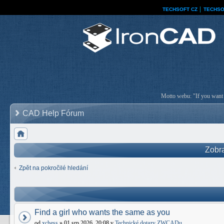
TECHSOFT CZ
│
TECHSO
Motto webu: "If you want a
CAD Help Fórum
Zobra
Zpět na pokročilé hledání
Find a girl who wants the same as you
od
xchess
» 01 srp 2026, 20:08 v
Technické dotazy ZWCADu