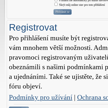
Přihlásit mě automaticky při každé návštěv
Skrýt můj online stav pro toto přihlášení
Registrovat
Pro přihlášení musíte být registrov
vám mnohem větší možnosti. Admini
pravomoci registrovaným uživatelům.
obeznámili s našimi podmínkami pr
a ujednáními. Také se ujistěte, že s
fóru objeví.
Podmínky pro užívání
|
Ochrana s