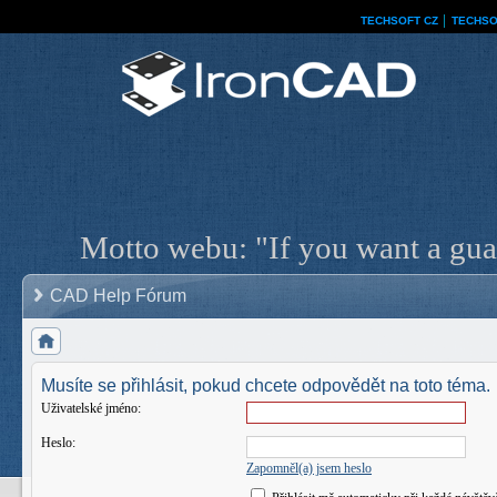
TECHSOFT CZ
│
TECHSO
Motto webu: "If you want a guar
CAD Help Fórum
Musíte se přihlásit, pokud chcete odpovědět na toto téma.
Uživatelské jméno:
Heslo:
Zapomněl(a) jsem heslo