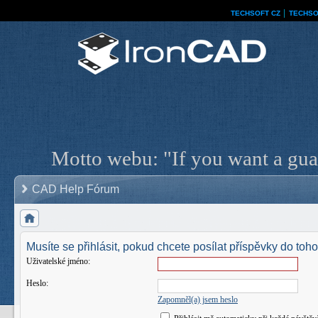
TECHSOFT CZ
│
TECHSO
Motto webu: "If you want a guar
CAD Help Fórum
Musíte se přihlásit, pokud chcete posílat příspěvky do toho
Uživatelské jméno:
Heslo:
Zapomněl(a) jsem heslo