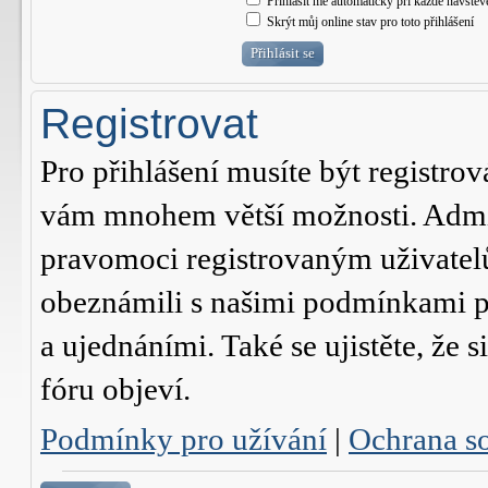
Přihlásit mě automaticky při každé návštěv
Skrýt můj online stav pro toto přihlášení
Registrovat
Pro přihlášení musíte být registrov
vám mnohem větší možnosti. Admini
pravomoci registrovaným uživatelům.
obeznámili s našimi podmínkami pr
a ujednáními. Také se ujistěte, že s
fóru objeví.
Podmínky pro užívání
|
Ochrana s