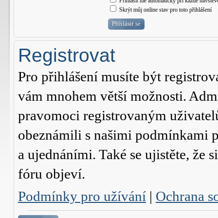
Přihlásit mě automaticky při každé návštěv
Skrýt můj online stav pro toto přihlášení
Registrovat
Pro přihlášení musíte být registrov
vám mnohem větší možnosti. Admini
pravomoci registrovaným uživatelům.
obeznámili s našimi podmínkami pr
a ujednáními. Také se ujistěte, že s
fóru objeví.
Podmínky pro užívání
|
Ochrana s