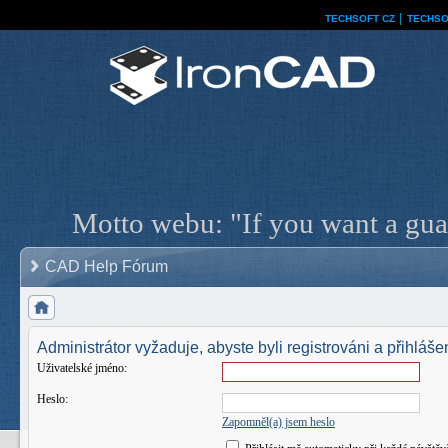
TECHSOFT CZ
│
TECHSO
Motto webu: "If you want a guar
CAD Help Fórum
Administrátor vyžaduje, abyste byli registrováni a přihlášen
Uživatelské jméno:
Heslo:
Zapomněl(a) jsem heslo