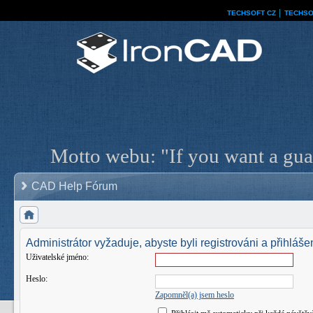
TECHSOFT CZ
│
TECHSO
Motto webu: "If you want a guar
CAD Help Fórum
Administrátor vyžaduje, abyste byli registrováni a přihlášen
Uživatelské jméno:
Heslo:
Zapomněl(a) jsem heslo