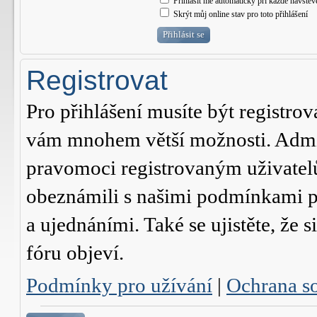
Přihlásit mě automaticky při každé návštěv
Skrýt můj online stav pro toto přihlášení
Registrovat
Pro přihlášení musíte být registrov
vám mnohem větší možnosti. Admini
pravomoci registrovaným uživatelům.
obeznámili s našimi podmínkami pr
a ujednáními. Také se ujistěte, že s
fóru objeví.
Podmínky pro užívání
|
Ochrana s