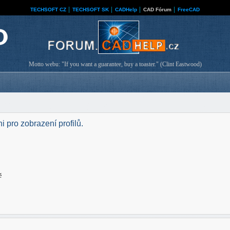
TECHSOFT CZ
│
TECHSOFT SK
│
CADHelp
│
CAD Fórum
│
FreeCAD
Motto webu: "If you want a guarantee, buy a toaster." (Clint Eastwood)
i pro zobrazení profilů.
ě