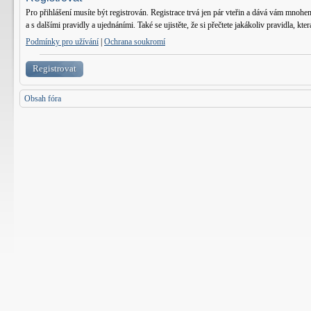
Pro přihlášení musíte být registrován. Registrace trvá jen pár vteřin a dává vám mnohe
a s dalšími pravidly a ujednáními. Také se ujistěte, že si přečtete jakákoliv pravidla, kter
Podmínky pro užívání
|
Ochrana soukromí
Registrovat
Obsah fóra