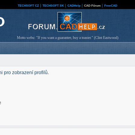
TECHSOFT CZ
│
TECHSOFT SK
│
CADHelp
│
CAD Fórum
│
FreeCAD
Motto webu: "If you want a guarantee, buy a toaster." (Clint Eastwood)
i pro zobrazení profilů.
ě