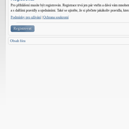
Pro přihlášení musíte být registrován. Registrace trvá jen pár vteřin a dává vám mnohe
a s dalšími pravidly a ujednáními. Také se ujistěte, že si přečtete jakákoliv pravidla, kter
Podmínky pro užívání
|
Ochrana soukromí
Registrovat
Obsah fóra