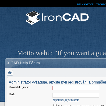
TECHSOFT CZ
│
TECHSO
Motto webu: "If you want a guar
CAD Help Fórum
Administrátor vyžaduje, abyste byli registrováni a přihlášen
Uživatelské jméno:
Heslo:
Zapomněl(a) jsem heslo