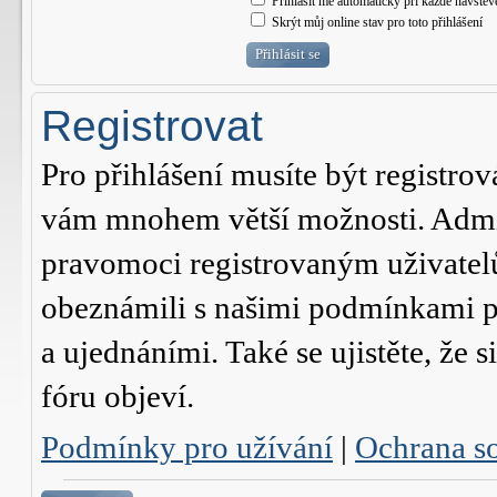
Přihlásit mě automaticky při každé návštěv
Skrýt můj online stav pro toto přihlášení
Registrovat
Pro přihlášení musíte být registrov
vám mnohem větší možnosti. Admini
pravomoci registrovaným uživatelům.
obeznámili s našimi podmínkami pr
a ujednáními. Také se ujistěte, že s
fóru objeví.
Podmínky pro užívání
|
Ochrana s