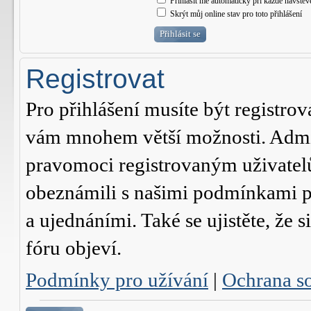
Přihlásit mě automaticky při každé návštěv
Skrýt můj online stav pro toto přihlášení
Registrovat
Pro přihlášení musíte být registrov
vám mnohem větší možnosti. Admini
pravomoci registrovaným uživatelům.
obeznámili s našimi podmínkami pr
a ujednáními. Také se ujistěte, že s
fóru objeví.
Podmínky pro užívání
|
Ochrana s