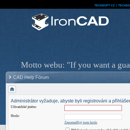
TECHSOFT CZ
│
TECHSO
Motto webu: "If you want a guar
CAD Help Fórum
Administrátor vyžaduje, abyste byli registrováni a přihlášen
Uživatelské jméno:
Heslo:
Zapomněl(a) jsem heslo