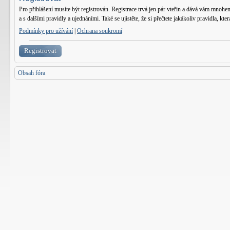
Pro přihlášení musíte být registrován. Registrace trvá jen pár vteřin a dává vám mnohe
a s dalšími pravidly a ujednáními. Také se ujistěte, že si přečtete jakákoliv pravidla, kter
Podmínky pro užívání
|
Ochrana soukromí
Registrovat
Obsah fóra