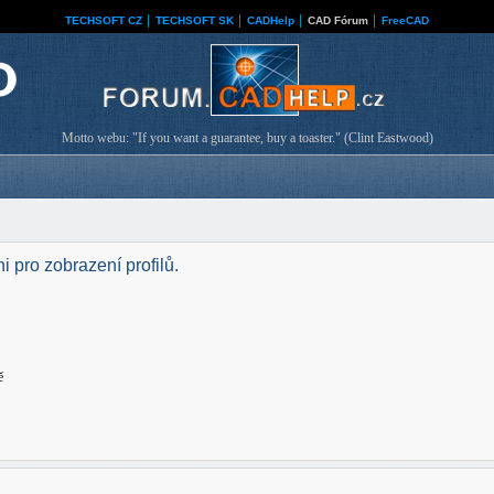
TECHSOFT CZ
│
TECHSOFT SK
│
CADHelp
│
CAD Fórum
│
FreeCAD
Motto webu: "If you want a guarantee, buy a toaster." (Clint Eastwood)
i pro zobrazení profilů.
ě