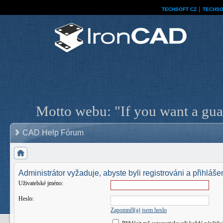
TECHSOFT CZ
│
TECHSO
Motto webu: "If you want a guar
CAD Help Fórum
Administrátor vyžaduje, abyste byli registrováni a přihlášen
Uživatelské jméno:
Heslo:
Zapomněl(a) jsem heslo