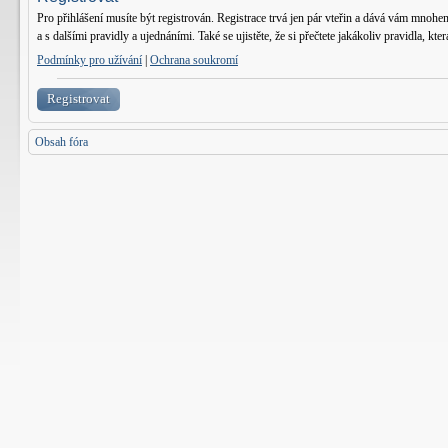
Pro přihlášení musíte být registrován. Registrace trvá jen pár vteřin a dává vám mnohe
a s dalšími pravidly a ujednáními. Také se ujistěte, že si přečtete jakákoliv pravidla, kter
Podmínky pro užívání
|
Ochrana soukromí
Registrovat
Obsah fóra