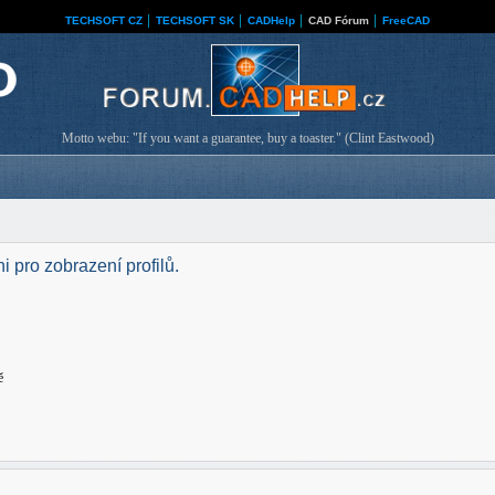
TECHSOFT CZ
│
TECHSOFT SK
│
CADHelp
│
CAD Fórum
│
FreeCAD
Motto webu: "If you want a guarantee, buy a toaster." (Clint Eastwood)
i pro zobrazení profilů.
ě