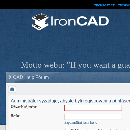
TECHSOFT CZ
│
TECHSO
Motto webu: "If you want a guar
CAD Help Fórum
Administrátor vyžaduje, abyste byli registrováni a přihlášen
Uživatelské jméno:
Heslo:
Zapomněl(a) jsem heslo