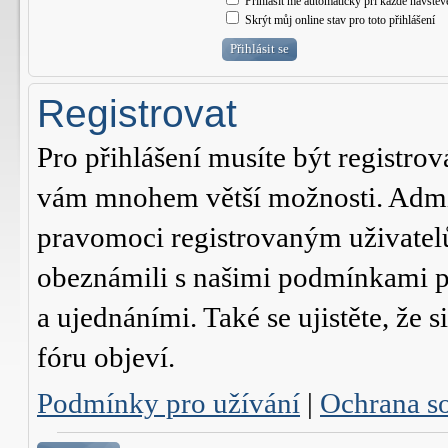
Přihlásit mě automaticky při každé návštěv
Skrýt můj online stav pro toto přihlášení
Registrovat
Pro přihlášení musíte být registrov
vám mnohem větší možnosti. Admini
pravomoci registrovaným uživatelům.
obeznámili s našimi podmínkami pr
a ujednáními. Také se ujistěte, že s
fóru objeví.
Podmínky pro užívání
|
Ochrana s