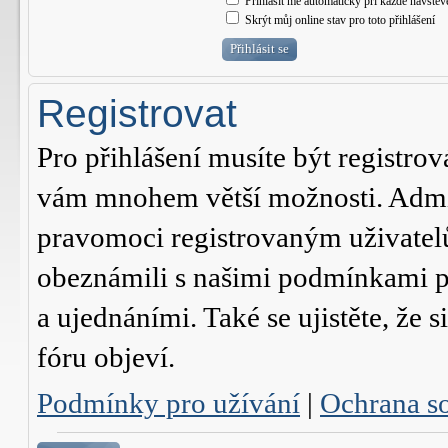
Přihlásit mě automaticky při každé návštěv
Skrýt můj online stav pro toto přihlášení
Registrovat
Pro přihlášení musíte být registrov
vám mnohem větší možnosti. Admini
pravomoci registrovaným uživatelům.
obeznámili s našimi podmínkami pr
a ujednáními. Také se ujistěte, že s
fóru objeví.
Podmínky pro užívání
|
Ochrana s