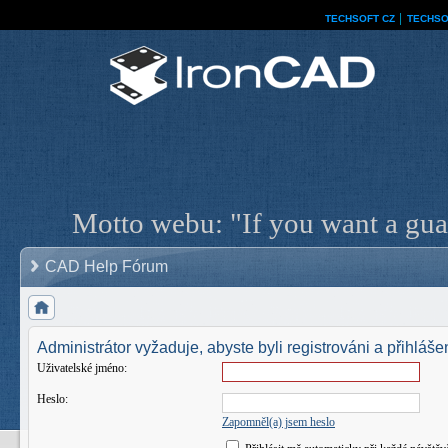
TECHSOFT CZ
│
TECHSO
Motto webu: "If you want a guar
CAD Help Fórum
Administrátor vyžaduje, abyste byli registrováni a přihlášen
Uživatelské jméno:
Heslo:
Zapomněl(a) jsem heslo