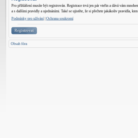
Pro přihlášení musíte být registrován. Registrace trvá jen pár vteřin a dává vám mnohe
a s dalšími pravidly a ujednáními. Také se ujistěte, že si přečtete jakákoliv pravidla, kter
Podmínky pro užívání
|
Ochrana soukromí
Registrovat
Obsah fóra