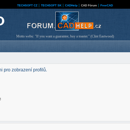
TECHSOFT CZ
│
TECHSOFT SK
│
CADHelp
│
CAD Fórum
│
FreeCAD
Motto webu: "If you want a guarantee, buy a toaster." (Clint Eastwood)
i pro zobrazení profilů.
ě