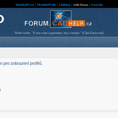
TECHSOFT CZ
│
TECHSOFT SK
│
CADHelp
│
CAD Fórum
│
FreeCAD
Motto webu: "If you want a guarantee, buy a toaster." (Clint Eastwood)
i pro zobrazení profilů.
ě