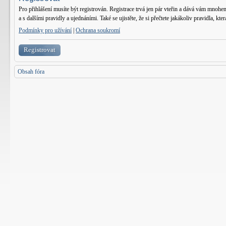
Pro přihlášení musíte být registrován. Registrace trvá jen pár vteřin a dává vám mnohe
a s dalšími pravidly a ujednáními. Také se ujistěte, že si přečtete jakákoliv pravidla, kter
Podmínky pro užívání
|
Ochrana soukromí
Registrovat
Obsah fóra