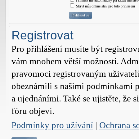
Přihlásit mě automaticky při každé návštěv
Skrýt můj online stav pro toto přihlášení
Registrovat
Pro přihlášení musíte být registrov
vám mnohem větší možnosti. Admini
pravomoci registrovaným uživatelům.
obeznámili s našimi podmínkami pr
a ujednáními. Také se ujistěte, že s
fóru objeví.
Podmínky pro užívání
|
Ochrana s