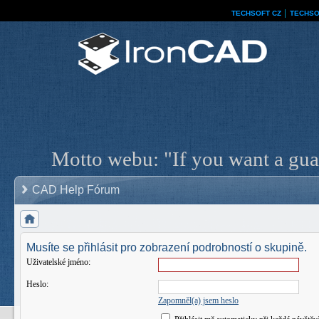
TECHSOFT CZ
│
TECHSO
Motto webu: "If you want a guar
CAD Help Fórum
Musíte se přihlásit pro zobrazení podrobností o skupině.
Uživatelské jméno:
Heslo:
Zapomněl(a) jsem heslo