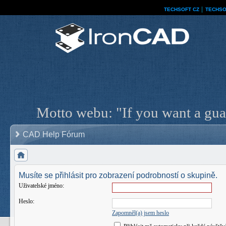
TECHSOFT CZ
│
TECHSO
Motto webu: "If you want a guar
CAD Help Fórum
Musíte se přihlásit pro zobrazení podrobností o skupině.
Uživatelské jméno:
Heslo:
Zapomněl(a) jsem heslo