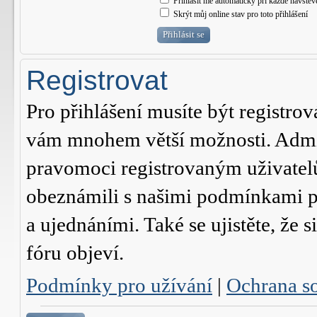
Přihlásit mě automaticky při každé návštěv
Skrýt můj online stav pro toto přihlášení
Registrovat
Pro přihlášení musíte být registrov
vám mnohem větší možnosti. Admini
pravomoci registrovaným uživatelům.
obeznámili s našimi podmínkami pr
a ujednáními. Také se ujistěte, že s
fóru objeví.
Podmínky pro užívání
|
Ochrana s