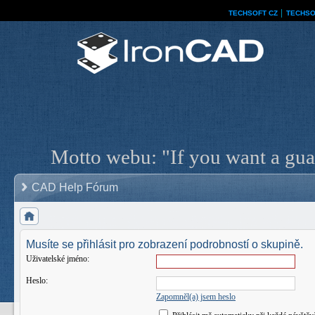
TECHSOFT CZ
│
TECHSO
Motto webu: "If you want a guar
CAD Help Fórum
Musíte se přihlásit pro zobrazení podrobností o skupině.
Uživatelské jméno:
Heslo:
Zapomněl(a) jsem heslo