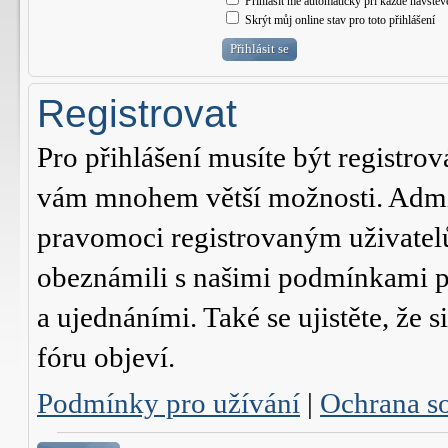
Přihlásit mě automaticky při každé návštěv
Skrýt můj online stav pro toto přihlášení
Registrovat
Pro přihlášení musíte být registrov
vám mnohem větší možnosti. Admini
pravomoci registrovaným uživatelům.
obeznámili s našimi podmínkami pr
a ujednáními. Také se ujistěte, že s
fóru objeví.
Podmínky pro užívání
|
Ochrana s