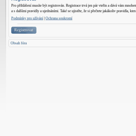
Pro přihlášení musíte být registrován. Registrace trvá jen pár vteřin a dává vám mnohe
a s dalšími pravidly a ujednáními. Také se ujistěte, že si přečtete jakákoliv pravidla, kter
Podmínky pro užívání
|
Ochrana soukromí
Registrovat
Obsah fóra