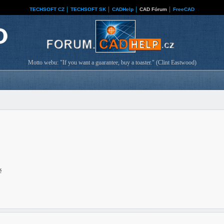
TECHSOFT CZ
│
TECHSOFT SK
│
CADHelp
│
CAD Fórum
│
FreeCAD
Motto webu: "If you want a guarantee, buy a toaster." (Clint Eastwood)
ě