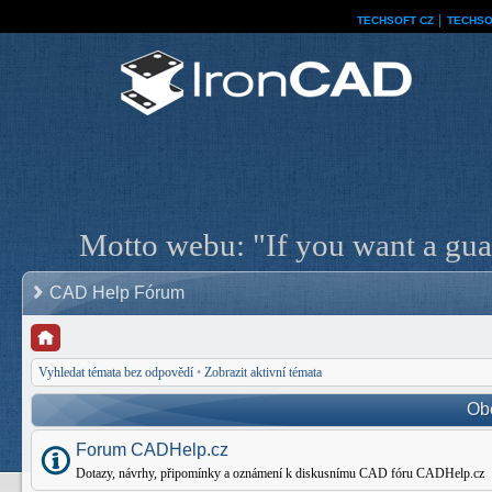
TECHSOFT CZ
│
TECHSO
Motto webu: "If you want a guar
CAD Help Fórum
Vyhledat témata bez odpovědí
•
Zobrazit aktivní témata
Ob
Forum CADHelp.cz
Dotazy, návrhy, připomínky a oznámení k diskusnímu CAD fóru CADHelp.cz