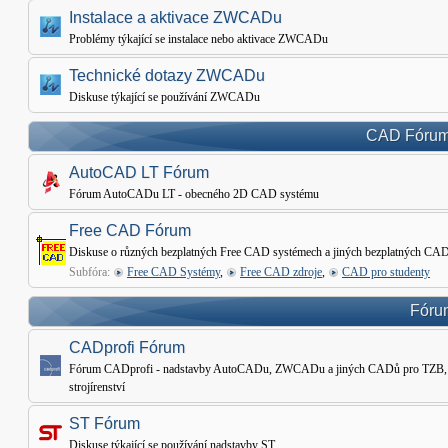
Instalace a aktivace ZWCADu
Problémy týkající se instalace nebo aktivace ZWCADu
Technické dotazy ZWCADu
Diskuse týkající se používání ZWCADu
CAD Fórum 
AutoCAD LT Fórum
Fórum AutoCADu LT - obecného 2D CAD systému
Free CAD Fórum
Diskuse o různých bezplatných Free CAD systémech a jiných bezplatných CAD
Subfóra:
Free CAD Systémy
,
Free CAD zdroje
,
CAD pro studenty
Fórum
CADprofi Fórum
Fórum CADprofi - nadstavby AutoCADu, ZWCADu a jiných CADů pro TZB, Ele
strojírenství
ST Fórum
Diskuse týkající se používání nadstavby ST