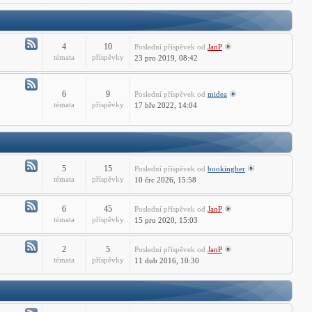
-
ZWCADu
Technické
dotazy
ZWCADu
4
10
Poslední příspěvek
od
JanP
Atom
témata
příspěvky
23 pro 2019, 08:42
-
AutoCAD
LT
6
9
Poslední příspěvek
od
midea
Atom
témata
příspěvky
17 bře 2022, 14:04
Fórum
-
Free
CAD
Fórum
5
15
Poslední příspěvek
od
bookingher
Atom
témata
příspěvky
10 črc 2026, 15:58
-
CADprofi
6
45
Poslední příspěvek
od
JanP
Fórum
Atom
témata
příspěvky
15 pro 2020, 15:03
-
ST
2
5
Poslední příspěvek
od
JanP
Fórum
Atom
témata
příspěvky
11 dub 2016, 10:30
-
PSTools
fórum