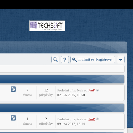
Přihlásit se
|
Registrovat
7
12
Poslední příspěvek
od
JanP
Atom
témata
příspěvky
02 dub 2025, 09:50
-
Forum
CADHelp.cz
1
2
Poslední příspěvek
od
JanP
Atom
témata
příspěvky
09 úno 2017, 16:14
-