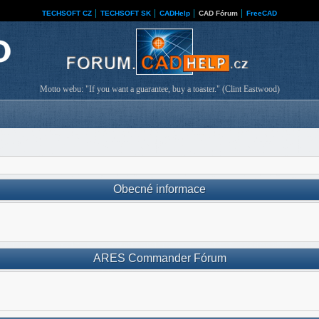
TECHSOFT CZ
│
TECHSOFT SK
│
CADHelp
│
CAD Fórum
│
FreeCAD
Motto webu: "If you want a guarantee, buy a toaster." (Clint Eastwood)
Obecné informace
ARES Commander Fórum