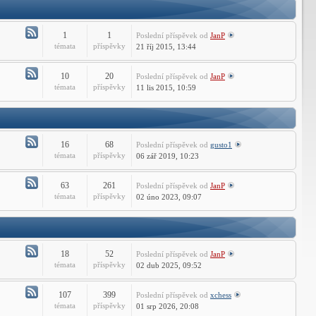
Technické
dotazy
ARES
1
1
Poslední příspěvek
od
JanP
Commander
Atom
témata
příspěvky
21 říj 2015, 13:44
-
Instalace
10
20
Poslední příspěvek
od
JanP
a
Atom
témata
příspěvky
11 lis 2015, 10:59
aktivace
-
CMS
Technické
IntelliCADu
dotazy
CMS
16
68
Poslední příspěvek
od
gusto1
IntelliCADu
Atom
témata
příspěvky
06 zář 2019, 10:23
-
Instalace
63
261
Poslední příspěvek
od
JanP
a
Atom
témata
příspěvky
02 úno 2023, 09:07
aktivace
-
DraftSight
Technické
dotazy
DraftSight
18
52
Poslední příspěvek
od
JanP
Atom
témata
příspěvky
02 dub 2025, 09:52
-
Instalace
107
399
Poslední příspěvek
od
xchess
a
Atom
témata
příspěvky
01 srp 2026, 20:08
aktivace