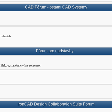
CAD Fórum - ostatní CAD Systémy
 zdrojích
Fórum pro nadstavby...
ro, stavebnictví a strojírenství
IronCAD Design Collaboration Suite Forum