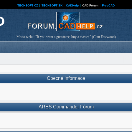
TECHSOFT CZ
│
TECHSOFT SK
│
CADHelp
│
CAD Fórum
│
FreeCAD
Motto webu: "If you want a guarantee, buy a toaster." (Clint Eastwood)
Obecné informace
ARES Commander Fórum