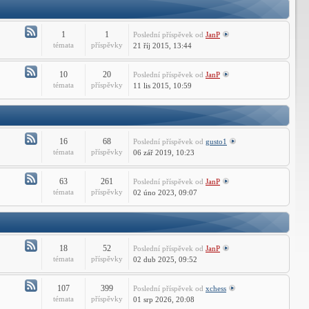
Technické
dotazy
ARES
1
1
Poslední příspěvek
od
JanP
Commander
Atom
témata
příspěvky
21 říj 2015, 13:44
-
Instalace
10
20
Poslední příspěvek
od
JanP
a
Atom
témata
příspěvky
11 lis 2015, 10:59
aktivace
-
CMS
Technické
IntelliCADu
dotazy
CMS
16
68
Poslední příspěvek
od
gusto1
IntelliCADu
Atom
témata
příspěvky
06 zář 2019, 10:23
-
Instalace
63
261
Poslední příspěvek
od
JanP
a
Atom
témata
příspěvky
02 úno 2023, 09:07
aktivace
-
DraftSight
Technické
dotazy
DraftSight
18
52
Poslední příspěvek
od
JanP
Atom
témata
příspěvky
02 dub 2025, 09:52
-
Instalace
107
399
Poslední příspěvek
od
xchess
a
Atom
témata
příspěvky
01 srp 2026, 20:08
aktivace