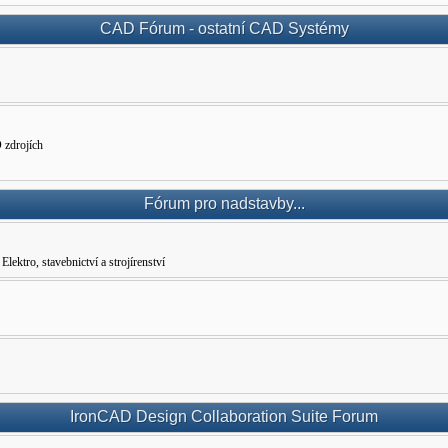
CAD Fórum - ostatní CAD Systémy
 zdrojích
Fórum pro nadstavby...
ro, stavebnictví a strojírenství
IronCAD Design Collaboration Suite Forum