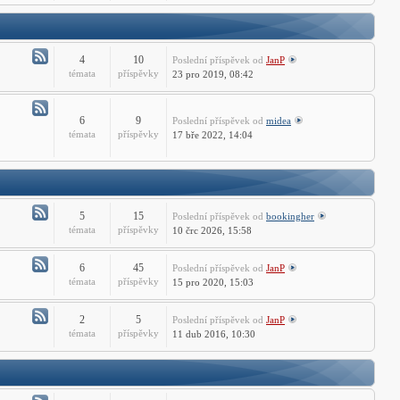
-
ZWCADu
Technické
dotazy
ZWCADu
4
10
Poslední příspěvek
od
JanP
Atom
témata
příspěvky
23 pro 2019, 08:42
-
AutoCAD
LT
6
9
Poslední příspěvek
od
midea
Atom
témata
příspěvky
17 bře 2022, 14:04
Fórum
-
Free
CAD
Fórum
5
15
Poslední příspěvek
od
bookingher
Atom
témata
příspěvky
10 črc 2026, 15:58
-
CADprofi
6
45
Poslední příspěvek
od
JanP
Fórum
Atom
témata
příspěvky
15 pro 2020, 15:03
-
ST
2
5
Poslední příspěvek
od
JanP
Fórum
Atom
témata
příspěvky
11 dub 2016, 10:30
-
PSTools
fórum