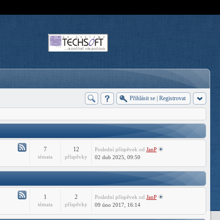
Přihlásit se
|
Registrovat
7
12
Poslední příspěvek
od
JanP
Atom
témata
příspěvky
02 dub 2025, 09:50
-
Forum
CADHelp.cz
1
2
Poslední příspěvek
od
JanP
Atom
témata
příspěvky
09 úno 2017, 16:14
-