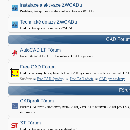
Instalace a aktivace ZWCADu
Problémy týkající se instalace nebo aktivace ZWCADu
Technické dotazy ZWCADu
Diskuse týkající se používání ZWCADu
CAD Fórum 
AutoCAD LT Fórum
Fórum AutoCADu LT - obecného 2D CAD systému
Free CAD Fórum
Diskuse o různých bezplatných Free CAD systémech a jiných bezplatných CAD
Subfóra:
Free CAD Systémy
,
Free CAD zdroje
,
CAD pro studenty
Fórum
CADprofi Fórum
Fórum CADprofi - nadstavby AutoCADu, ZWCADu a jiných CADů pro TZB, Ele
strojírenství
ST Fórum
Diskuse týkající se používání nadstavby ST