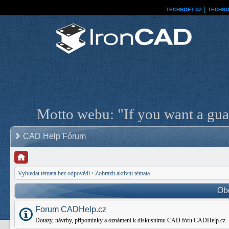
TECHSOFT CZ
│
TECHSO
Motto webu: "If you want a guar
CAD Help Fórum
Vyhledat témata bez odpovědí
•
Zobrazit aktivní témata
Ob
Forum CADHelp.cz
Dotazy, návrhy, připomínky a oznámení k diskusnímu CAD fóru CADHelp.cz